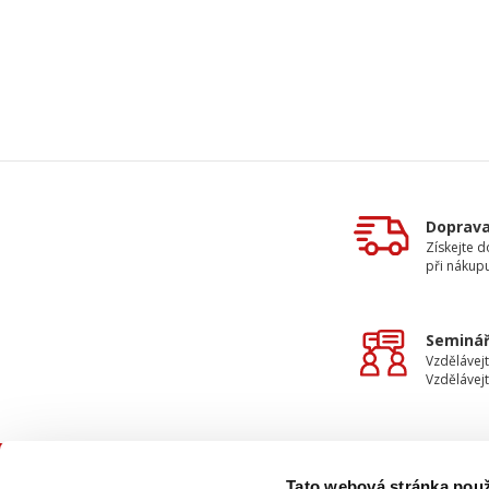
Doprav
Získejte 
při nákup
Seminář
Vzdělávejt
Vzdělávejt
Tato webová stránka použ