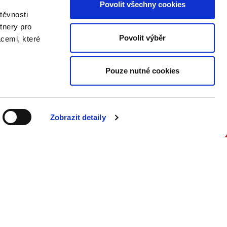
Povolit všechny cookies
PŘIPOJTE SE K NÁM
těvnosti
tnery pro
Buďte informovaní o našich
Povolit výběr
acemi, které
knižních novinkách, seminářích,
konferencích a akčních nabídkách
jako první!
Pouze nutné cookies
ODESLAT
Zobrazit detaily
Přečtěte si, jak naše nakladatelství
nakládá s Vašimi
osobními údaji
.