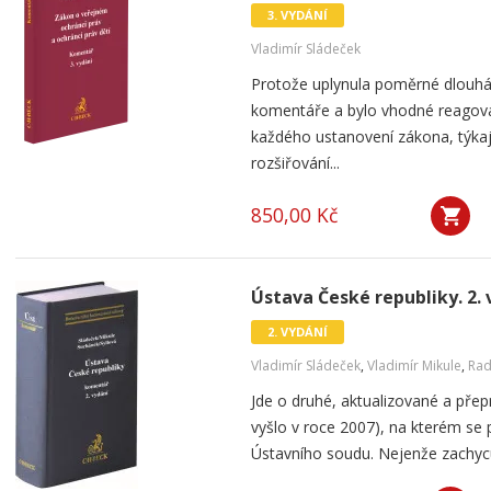
3. VYDÁNÍ
Vladimír Sládeček
Protože uplynula poměrné dlouhá
komentáře a bylo vhodné reagova
každého ustanovení zákona, týka
rozšiřování...
850,00 Kč
Ústava České republiky. 2. 
2. VYDÁNÍ
Vladimír Sládeček
,
Vladimír Mikule
,
Rad
Jde o druhé, aktualizované a pře
vyšlo v roce 2007), na kterém se 
Ústavního soudu. Nejenže zachycu