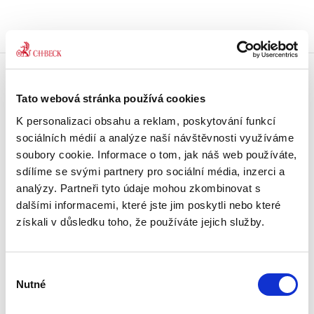
Doprava zdarma
Tato webová stránka používá cookies
Získejte dopravu zdarma
při nákupu nad 1500 Kč.
K personalizaci obsahu a reklam, poskytování funkcí
sociálních médií a analýze naší návštěvnosti využíváme
soubory cookie. Informace o tom, jak náš web používáte,
Tradiční nakladatelství
sdílíme se svými partnery pro sociální média, inzerci a
Působíme na trhu přes 30 let.
analýzy. Partneři tyto údaje mohou zkombinovat s
dalšími informacemi, které jste jim poskytli nebo které
Semináře a Konference
získali v důsledku toho, že používáte jejich služby.
Vzdělávejte se kvalitně.
Vzdělávejte se s Akademií C. H. Beck.
Výběr
Beck-online
Nutné
souhlasu
Náš unikátní informační systém.
Vždy aktuální, vždy online.