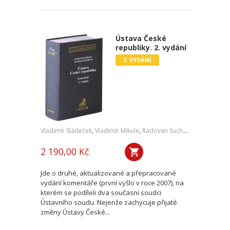
Ústava České
republiky. 2. vydání
2. VYDÁNÍ
Vladimír Sládeček
,
Vladimír Mikule
,
Radovan Suchánek
,
Jindřiška S
2 190,00 Kč
Jde o druhé, aktualizované a přepracované
vydání komentáře (první vyšlo v roce 2007), na
kterém se podíleli dva současní soudci
Ústavního soudu. Nejenže zachycuje přijaté
změny Ústavy České...