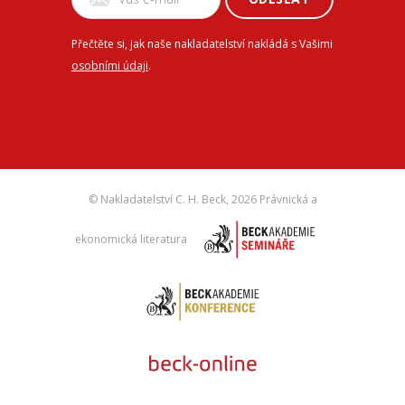
Přečtěte si, jak naše nakladatelství nakládá s Vašimi
osobními údaji
.
© Nakladatelství C. H. Beck,
2026 Právnická a
ekonomická literatura