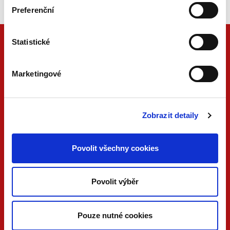
Preferenční
Statistické
Marketingové
Zobrazit detaily
Povolit všechny cookies
ONLINE
PDF
VERZE
VERZE
Povolit výběr
KONTAKTUJTE NÁS
733 734 348
beck@beck.cz
Pouze nutné cookies