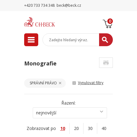
+420 733 734 348
beck@beck.cz
0
Monografie
Vynulovat filtry
SPRÁVNÍ PRÁVO
Řazení:
nejnovější
Zobrazovat po
10
20
30
40