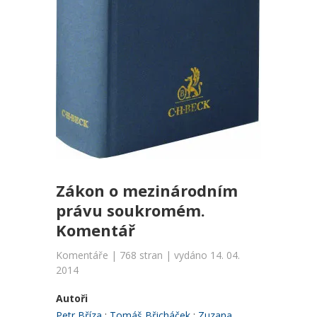
Zákon o mezinárodním
právu soukromém.
Komentář
Komentáře | 768 stran | vydáno 14. 04.
2014
Autoři
Petr Bříza
Tomáš Břicháček
Zuzana