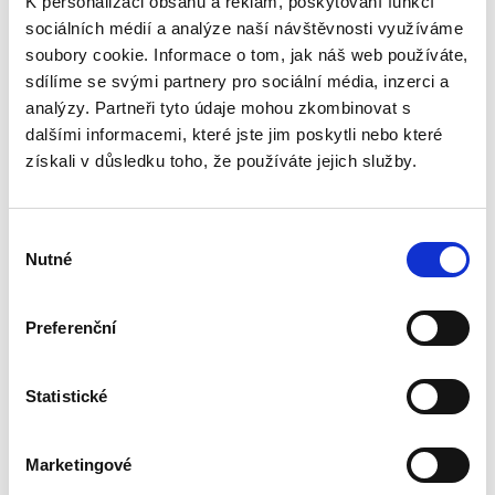
K personalizaci obsahu a reklam, poskytování funkcí
EKZ157 - Zákon o mezinárodním právu
sociálních médií a analýze naší návštěvnosti využíváme
soukromém. Komentář
soubory cookie. Informace o tom, jak náš web používáte,
sdílíme se svými partnery pro sociální média, inzerci a
* Prakticky zaměřený komentář odhaluje
Úvod do mezinárodního
Evro
práva správního
Řízen
možnosti aplikace nové právní úpravy.
analýzy. Partneři tyto údaje mohou zkombinovat s
* Publikace klade důraz na podrobnou
dalšími informacemi, které jste jim poskytli nebo které
analýzu práva Evropské unie, v jehož světle
získali v důsledku toho, že používáte jejich služby.
390,00 Kč
1 9
je nutno jednotlivá ustanovení zákona
vykládat.
* Stranou pozornosti nezůstávají ani
Výběr
relevantní mezinárodní smlouvy.
Nutné
souhlasu
* Autoři se nevyhýbají problematickým
otázkám a přinášejí argumenty pro
alternativní interpretace.
Preferenční
Statistické
Detaily
Objednací číslo:
EKZ157
Marketingové
ISBN:
978-80-7400-528-2
Vydání:
1.