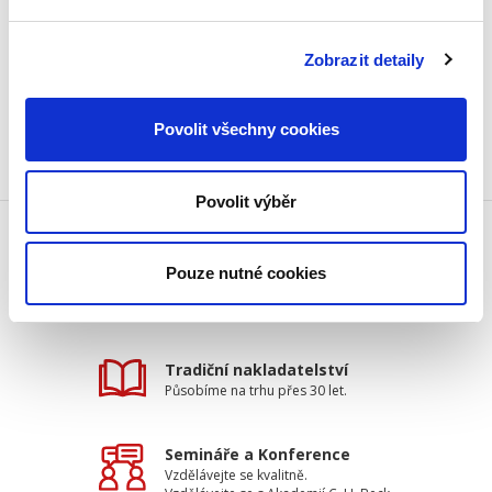
Datum vydání:
14. 04. 2014
Typ publikace:
Komentáře
Zobrazit detaily
Počet stran:
768
Povolit všechny cookies
Povolit výběr
Doprava zdarma
Pouze nutné cookies
Získejte dopravu zdarma
při nákupu nad 1500 Kč.
Tradiční nakladatelství
Působíme na trhu přes 30 let.
Semináře a Konference
Vzdělávejte se kvalitně.