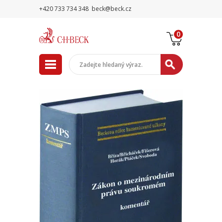
+420 733 734 348
beck@beck.cz
0