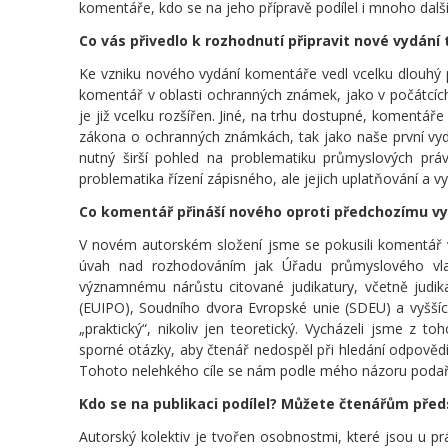
komentáře, kdo se na jeho přípravě podílel i mnoho dalš
Co vás přivedlo k rozhodnutí připravit nové vydán
Ke vzniku nového vydání komentáře vedl vcelku dlouhý 
komentář v oblasti ochranných známek, jako v počátcích
je již vcelku rozšířen. Jiné, na trhu dostupné, komentář
zákona o ochranných známkách, tak jako naše první vy
nutný širší pohled na problematiku průmyslových práv
problematika řízení zápisného, ale jejich uplatňování 
Co komentář přináší nového oproti předchozímu vy
V novém autorském složení jsme se pokusili komentář 
úvah nad rozhodováním jak Úřadu průmyslového vla
významnému nárůstu citované judikatury, včetně judika
(EUIPO), Soudního dvora Evropské unie (SDEU) a vyšší
„praktický“, nikoliv jen teoretický. Vycházeli jsme z
sporné otázky, aby čtenář nedospěl při hledání odpověd
Tohoto nelehkého cíle se nám podle mého názoru podař
Kdo se na publikaci podílel? Můžete čtenářům před
Autorský kolektiv je tvořen osobnostmi, které jsou u p