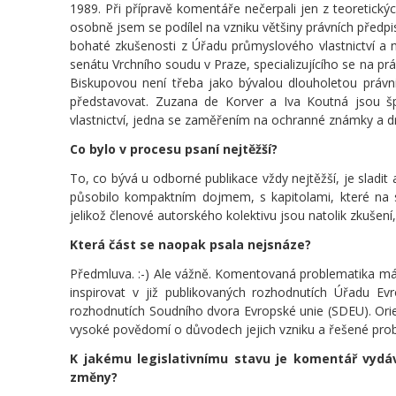
1989. Při přípravě komentáře nečerpali jen z teoretick
osobně jsem se podílel na vzniku většiny právních před
bohaté zkušenosti z Úřadu průmyslového vlastnictví 
senátu Vrchního soudu v Praze, specializujícího se na prá
Biskupovou není třeba jako bývalou dlouholetou právni
představovat. Zuzana de Korver a Iva Koutná jsou š
vlastnictví, jedna se zaměřením na ochranné známky a 
Co bylo v procesu psaní nejtěžší?
To, co bývá u odborné publikace vždy nejtěžší, je sladit a
působilo kompaktním dojmem, s kapitolami, které na s
jelikož členové autorského kolektivu jsou natolik zkušení
Která část se naopak psala nejsnáze?
Předmluva. :-) Ale vážně. Komentovaná problematika má
inspirovat v již publikovaných rozhodnutích Úřadu Ev
rozhodnutích Soudního dvora Evropské unie (SDEU). Ori
vysoké povědomí o důvodech jejich vzniku a řešené prob
K jakému legislativnímu stavu je komentář vydá
změny?