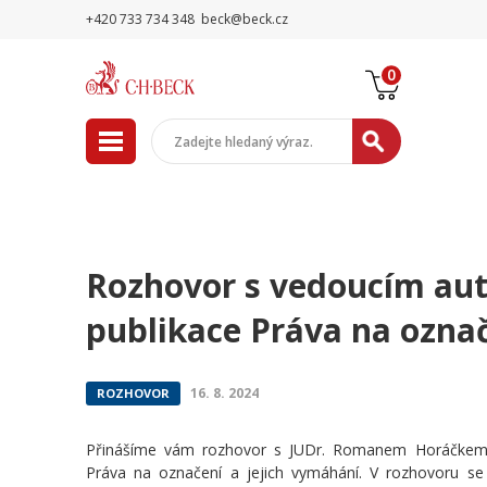
+420 733 734 348
beck@beck.cz
0
Rozhovor s vedoucím aut
publikace Práva na označ
16. 8. 2024
ROZHOVOR
Přinášíme vám rozhovor s JUDr. Romanem Horáčkem, 
Práva na označení a jejich vymáhání. V rozhovoru se 