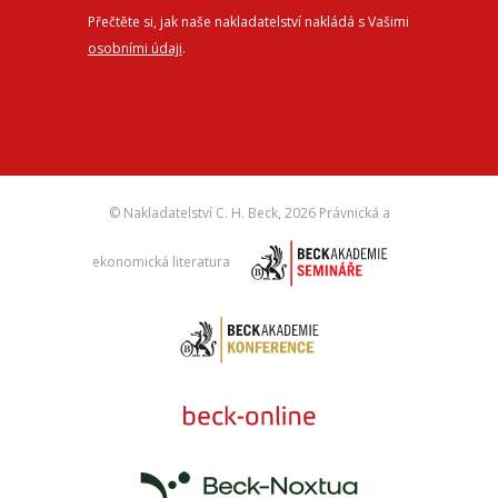
Přečtěte si, jak naše nakladatelství nakládá s Vašimi
osobními údaji
.
© Nakladatelství C. H. Beck,
2026 Právnická a
ekonomická literatura