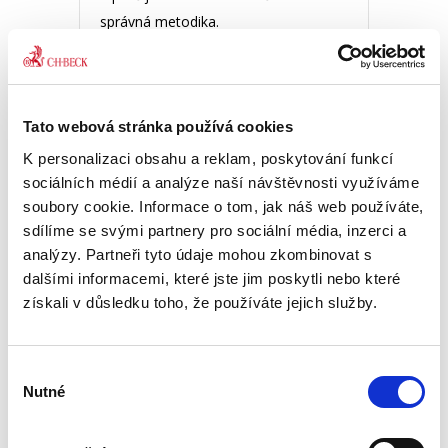
správná metodika.
PŘEČÍST CELÉ
Tato webová stránka používá cookies
K personalizaci obsahu a reklam, poskytování funkcí
Rozhovor o výkonu
sociálních médií a analýze naší návštěvnosti využíváme
rozhodnutí v
soubory cookie. Informace o tom, jak náš web používáte,
občanském soudním
sdílíme se svými partnery pro sociální média, inzerci a
řádu
analýzy. Partneři tyto údaje mohou zkombinovat s
ROZHOVOR
dalšími informacemi, které jste jim poskytli nebo které
získali v důsledku toho, že používáte jejich služby.
Výběr
Nutné
souhlasu
10. 6. 2026