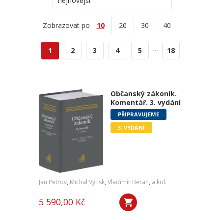
nejnovější
Zobrazovat po
10
20
30
40
...
1
2
3
4
5
18
Občanský zákoník.
Komentář. 3. vydání
PŘIPRAVUJEME
3. VYDÁNÍ
Jan Petrov
,
Michal Výtisk
,
Vladimír Beran
,
a kol.
5 590,00 Kč