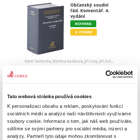
Občanský soudní
řád. Komentář. 4.
vydání
NOVINKA
4. VYDÁNÍ
Karel Svoboda
,
Martina Kasíková
,
Jiří Levý
,
Jiří Doležílek
,
a kol.
2 900,00 Kč
Čtvrté vydání komentáře k občanskému
soudnímu řádu reflektuje legislativní vývoj i
Tato webová stránka používá cookies
judikaturu za období od předchozího vydání.
Text vychází ze stavu právní úpravy k 1. 9. 2026.
K personalizaci obsahu a reklam, poskytování funkcí
Komentář klade...
sociálních médií a analýze naší návštěvnosti využíváme
soubory cookie. Informace o tom, jak náš web používáte,
sdílíme se svými partnery pro sociální média, inzerci a
Bytové
analýzy. Partneři tyto údaje mohou zkombinovat s
spoluvlastnictví a