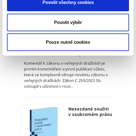
Povolit všechny cookies
Povolit výběr
Hana Cucuová
,
Roman Huječek
,
Tereza Konečná
,
Zdeňka Niklaso
Pouze nutné cookies
690,00 Kč
Komentář k zákonu o veřejných dražbách je
prvním komentářem a první publikací vůbec,
která se komplexně věnuje novému zákonu o
veřejných dražbách. Zákon č. 250/2023 Sb.
vstoupil v účinnost v roce...
Nesezdané soužití
v soukromém právu