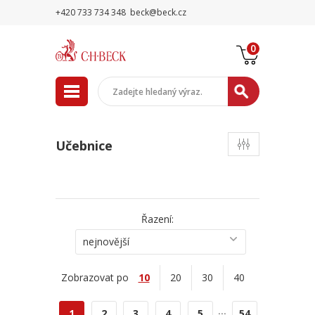
+420 733 734 348
beck@beck.cz
0
Učebnice
Řazení:
nejnovější
Zobrazovat po
10
20
30
40
...
1
2
3
4
5
54