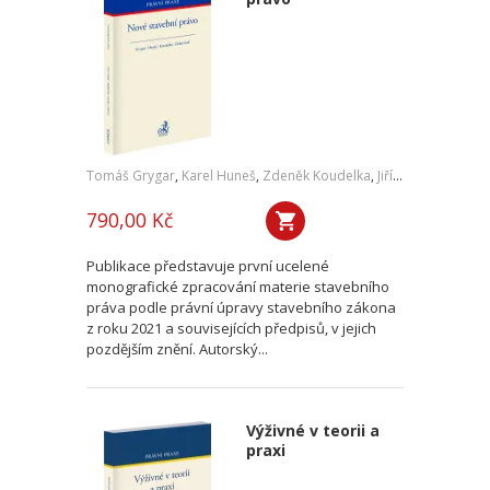
Tomáš Grygar
,
Karel Huneš
,
Zdeněk Koudelka
,
Jiří Zicha
,
a kol.
790,00 Kč
Publikace představuje první ucelené
monografické zpracování materie stavebního
práva podle právní úpravy stavebního zákona
z roku 2021 a souvisejících předpisů, v jejich
pozdějším znění. Autorský...
Výživné v teorii a
praxi