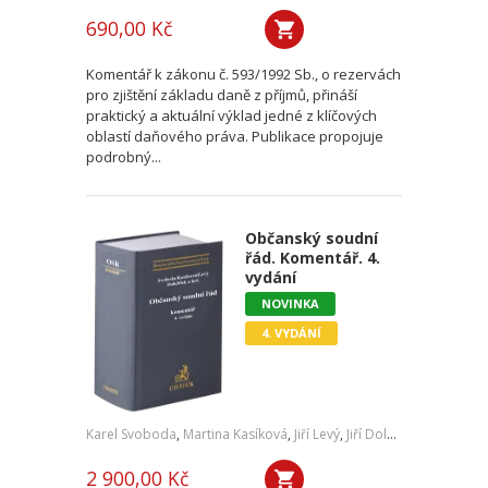
690,00 Kč
Komentář k zákonu č. 593/1992 Sb., o rezervách
pro zjištění základu daně z příjmů, přináší
praktický a aktuální výklad jedné z klíčových
oblastí daňového práva. Publikace propojuje
podrobný...
Občanský soudní
řád. Komentář. 4.
vydání
NOVINKA
4. VYDÁNÍ
Karel Svoboda
,
Martina Kasíková
,
Jiří Levý
,
Jiří Doležílek
,
a kol.
2 900,00 Kč