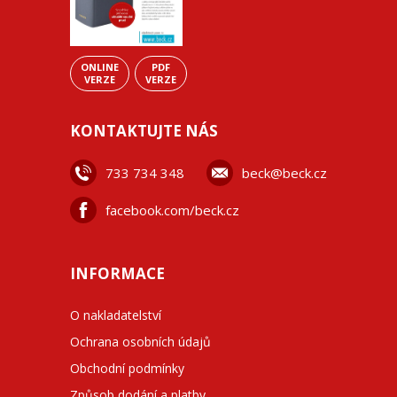
ONLINE
PDF
VERZE
VERZE
KONTAKTUJTE NÁS
733 734 348
beck@beck.cz
facebook.com/beck.cz
INFORMACE
O nakladatelství
Ochrana osobních údajů
Obchodní podmínky
Způsob dodání a platby