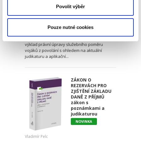
Miroslav Galvas
,
Vojtěch Semerád
Povolit výběr
,
Jakub Burget
1 690,00 Kč
Pouze nutné cookies
Komentář k zákonu č. 221/1999 Sb., o vojácích z
povolání, poskytuje ucelený a srozumitelný
výklad právní úpravy služebního poměru
vojáků z povolání s ohledem na aktuální
judikaturu a aplikační...
ZÁKON O
REZERVÁCH PRO
ZJIŠTĚNÍ ZÁKLADU
DANĚ Z PŘÍJMŮ
zákon s
poznámkami a
judikaturou
NOVINKA
Vladimír Pelc