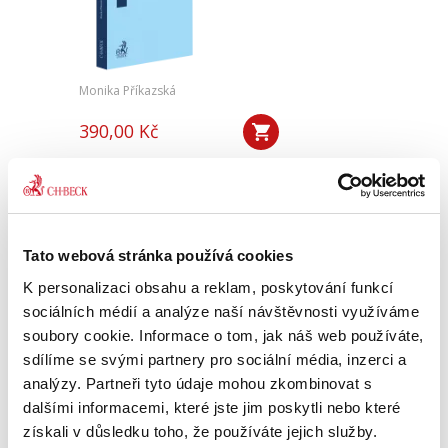
Monika Příkazská
390,00 Kč
Monografie se zaměřuje na právní poměry
mezi pacientem a poskytovatelem zdravotní
péče v soukromoprávním pojetí, konkrétně se
zabývá možnostmi využití smlouvy o díle v
oblasti poskytování zdravotní...
Tato webová stránka používá cookies
K personalizaci obsahu a reklam, poskytování funkcí
sociálních médií a analýze naší návštěvnosti využíváme
Právo kybernetické
soubory cookie. Informace o tom, jak náš web používáte,
bezpečnosti EU ve
světle nové právní
sdílíme se svými partnery pro sociální média, inzerci a
úpravy ČR
analýzy. Partneři tyto údaje mohou zkombinovat s
NOVINKA
dalšími informacemi, které jste jim poskytli nebo které
získali v důsledku toho, že používáte jejich služby.