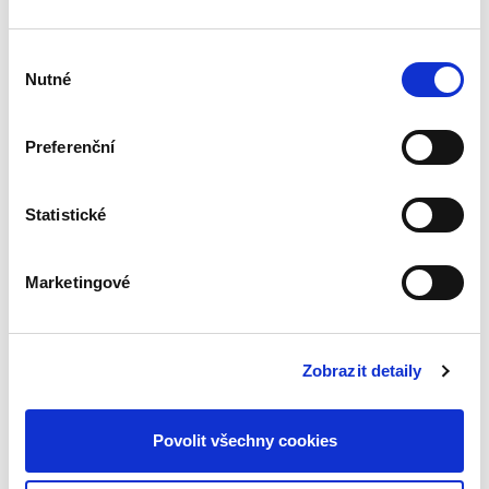
Výběr
Martin Janků
,
Pavel Mates
,
Vladimír Smejkal
Nutné
souhlasu
690,00 Kč
Preferenční
Cílem publikace je přiblížit obsah právní úpravy
fungování IT systémů a sítí nazývané jako
právo kybernetické bezpečnosti. Po výkladu
věnovanému početným unijním předpisům v
Statistické
této oblasti se kniha...
Marketingové
Zákon o vojácích z
povolání. Komentář
NOVINKA
Zobrazit detaily
Povolit všechny cookies