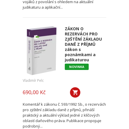
vojáků z povolání s ohledem na aktuální
judikaturu a aplikační...
ZÁKON O
REZERVÁCH PRO
ZJIŠTĚNÍ ZÁKLADU
DANĚ Z PŘÍJMŮ
zákon s
poznámkami a
judikaturou
NOVINKA
Vladimír Pelc
690,00 Kč
Komentář k zákonu č. 593/1992 Sb., o rezervách
pro zjištění základu daně z příjmů, přináší
praktický a aktuální výklad jedné z klíčových
oblastí daňového práva. Publikace propojuje
podrobný...