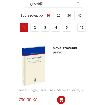
nejnovější
Zobrazovat po
10
20
30
40
...
1
2
3
4
5
12
Nové stavební
právo
Tomáš Grygar
,
Karel Huneš
,
Zdeněk Koudelka
,
Jiří Zicha
,
a kol.
790,00 Kč