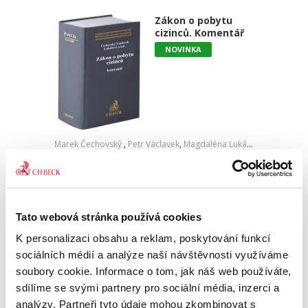
Zákon o pobytu
cizinců. Komentář
NOVINKA
Marek Čechovský
,
Petr Václavek
,
Magdaléna Lukášová
,
Tereza Ve
3 290,00 Kč
Fenomén migrace je nejen z důvodu
narůstajícího počtu cizinců pobývajících na
Tato webová stránka používá cookies
území ČR, ale především z hlediska významu
K personalizaci obsahu a reklam, poskytování funkcí
této problematiky v politické debatě jedním z
klíčových témat...
sociálních médií a analýze naší návštěvnosti využíváme
soubory cookie. Informace o tom, jak náš web používáte,
sdílíme se svými partnery pro sociální média, inzerci a
Zákon o právu na
analýzy. Partneři tyto údaje mohou zkombinovat s