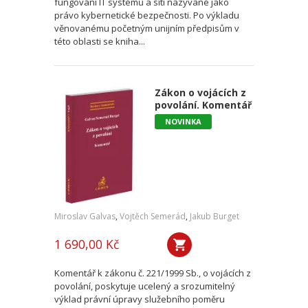
fungování IT systémů a sítí nazývané jako
právo kybernetické bezpečnosti. Po výkladu
věnovanému početným unijním předpisům v
této oblasti se kniha...
Zákon o vojácích z
povolání. Komentář
NOVINKA
Miroslav Galvas
,
Vojtěch Semerád
,
Jakub Burget
1 690,00 Kč
Komentář k zákonu č. 221/1999 Sb., o vojácích z
povolání, poskytuje ucelený a srozumitelný
výklad právní úpravy služebního poměru