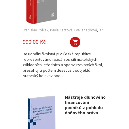
Stanislav Polčák
,
Pavla Katzová
,
Eva Janečková
,
Jan Bartonička
,
Pe
990,00 Kč
Regionální školství je v České republice
reprezentováno rozsáhlou sítí mateřských,
základních, středních a specializovaných škol,
přesahující počtem deset tisíc subjektů.
Autorský kolektiv pod...
Nástroje dluhového
financování
podniků z pohledu
daňového práva