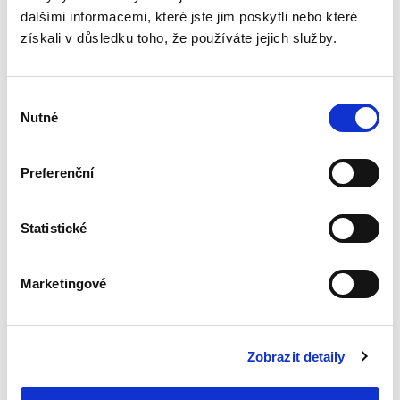
informace o
dalšími informacemi, které jste jim poskytli nebo které
životním prostředí.
získali v důsledku toho, že používáte jejich služby.
Komentář
Výběr
Nutné
souhlasu
Libor Dvořák
,
Veronika Rampírová
Preferenční
690,00 Kč
Statistické
Komentář k aktuálnímu znění zákona o právu
na informace o životním prostředí podrobně
pokrývá obě formy zpřístupňování informací o
životním prostředí, tj. formu tzv. pasivní (na
Marketingové
žádost) i aktivní...
Zobrazit detaily
Daně z příjmů s
poznámkami a
judikaturou. 2.