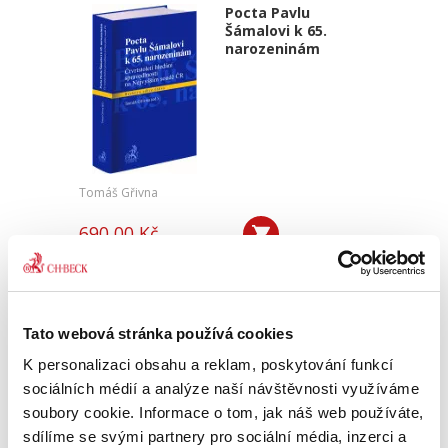
Pocta Pavlu
Šámalovi k 65.
narozeninám
Tomáš Gřivna
690,00 Kč
Předkládaná publikace je vydávána u
příležitosti 65. narozenin profesora Pavla
Šámala, předsedy Nejvyššího soudu ČR a
předního českého odborníka v oboru trestního
Tato webová stránka používá cookies
práva. Jedná se o sborník bezmála...
K personalizaci obsahu a reklam, poskytování funkcí
sociálních médií a analýze naší návštěvnosti využíváme
soubory cookie. Informace o tom, jak náš web používáte,
sdílíme se svými partnery pro sociální média, inzerci a