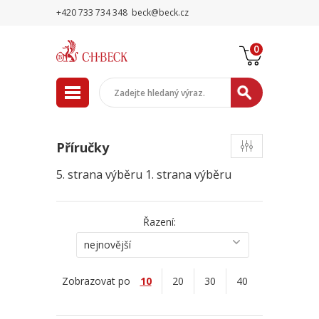
+420 733 734 348
beck@beck.cz
0
Příručky
5. strana výběru
1. strana výběru
Řazení:
nejnovější
Zobrazovat po
10
20
30
40