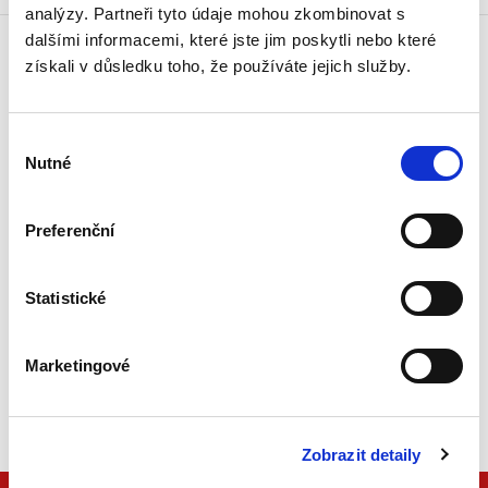
analýzy. Partneři tyto údaje mohou zkombinovat s
dalšími informacemi, které jste jim poskytli nebo které
získali v důsledku toho, že používáte jejich služby.
Doprava zdarma
Získejte dopravu zdarma
při nákupu nad 1500 Kč.
Výběr
Nutné
souhlasu
Tradiční nakladatelství
Působíme na trhu přes 30 let.
Preferenční
Semináře a Konference
Vzdělávejte se kvalitně.
Statistické
Vzdělávejte se s Akademií C. H. Beck.
Marketingové
Beck-online
Náš unikátní informační systém.
Vždy aktuální, vždy online.
Zobrazit detaily