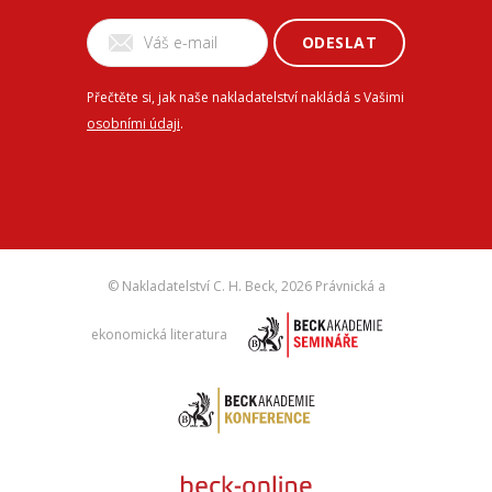
ODESLAT
Přečtěte si, jak naše nakladatelství nakládá s Vašimi
osobními údaji
.
© Nakladatelství C. H. Beck,
2026 Právnická a
ekonomická literatura