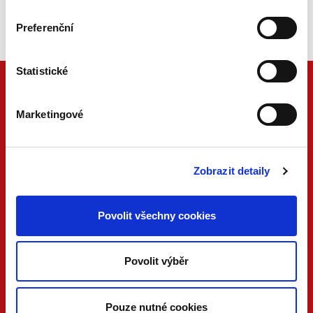
Náš unikátní informační systém.
Vždy aktuální, vždy online.
Preferenční
Statistické
Marketingové
Zobrazit detaily
Povolit všechny cookies
ONLINE
PDF
VERZE
VERZE
Povolit výběr
KONTAKTUJTE NÁS
Pouze nutné cookies