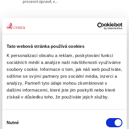
procesní úpravě, v...
Tato webová stránka používá cookies
Doprava zdarma
K personalizaci obsahu a reklam, poskytování funkcí
Získejte dopravu zdarma
při nákupu nad 1500 Kč.
sociálních médií a analýze naší návštěvnosti využíváme
soubory cookie. Informace o tom, jak náš web používáte,
sdílíme se svými partnery pro sociální média, inzerci a
Tradiční nakladatelství
analýzy. Partneři tyto údaje mohou zkombinovat s
Působíme na trhu přes 30 let.
dalšími informacemi, které jste jim poskytli nebo které
získali v důsledku toho, že používáte jejich služby.
Semináře a Konference
Vzdělávejte se kvalitně.
Vzdělávejte se s Akademií C. H. Beck.
Výběr
Nutné
souhlasu
Beck-online