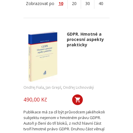
Zobrazovat po
10
20
30
40
GDPR. Hmotné a
procesní aspekty
prakticky
Ondřej Fiala
,
Jan Grepl
,
Ondřej Lichnovský
490,00 Kč
Publikace má za cíl být průvodcem jakéhokoli
subjektu nejenom v hmotném právu GDPR.
Autoři ji člení do tří bloků, z nichž hlavní část
tvoří hmotné právo GDPR. Druhou část věnují