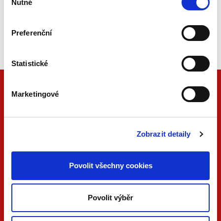
Nutné
souhlasu
Beck-online
Náš unikátní informační systém.
Preferenční
Vždy aktuální, vždy online.
Statistické
Marketingové
Zobrazit detaily
Povolit všechny cookies
ONLINE
PDF
Povolit výběr
VERZE
VERZE