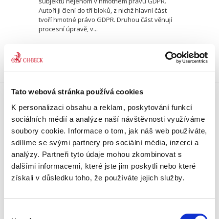
subjektu nejenom v hmotném právu GDPR.
Autoři ji člení do tří bloků, z nichž hlavní část
tvoří hmotné právo GDPR. Druhou část věnují
procesní úpravě, v...
Tato webová stránka používá cookies
K personalizaci obsahu a reklam, poskytování funkcí
Doprava zdarma
sociálních médií a analýze naší návštěvnosti využíváme
Získejte dopravu zdarma
při nákupu nad 1500 Kč.
soubory cookie. Informace o tom, jak náš web používáte,
sdílíme se svými partnery pro sociální média, inzerci a
analýzy. Partneři tyto údaje mohou zkombinovat s
Tradiční nakladatelství
dalšími informacemi, které jste jim poskytli nebo které
Působíme na trhu přes 30 let.
získali v důsledku toho, že používáte jejich služby.
Semináře a Konference
Vzdělávejte se kvalitně.
Výběr
Vzdělávejte se s Akademií C. H. Beck.