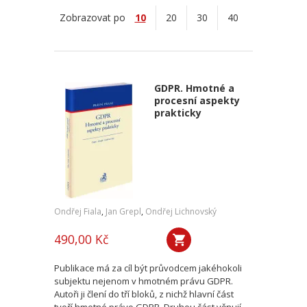
Zobrazovat po
10
20
30
40
GDPR. Hmotné a
procesní aspekty
prakticky
Ondřej Fiala
,
Jan Grepl
,
Ondřej Lichnovský
490,00 Kč
Publikace má za cíl být průvodcem jakéhokoli
subjektu nejenom v hmotném právu GDPR.
Autoři ji člení do tří bloků, z nichž hlavní část