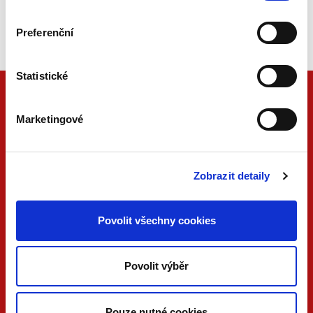
Beck-online
Náš unikátní informační systém.
Vždy aktuální, vždy online.
Preferenční
Statistické
Marketingové
Zobrazit detaily
Povolit všechny cookies
ONLINE
PDF
VERZE
VERZE
Povolit výběr
KONTAKTUJTE NÁS
Pouze nutné cookies