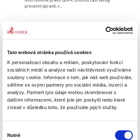
tvoří hmotné právo GDPR. Druhou část věnují
procesní úpravě, v...
Tato webová stránka používá cookies
Doprava zdarma
K personalizaci obsahu a reklam, poskytování funkcí
Získejte dopravu zdarma
sociálních médií a analýze naší návštěvnosti využíváme
při nákupu nad 1500 Kč.
soubory cookie. Informace o tom, jak náš web používáte,
sdílíme se svými partnery pro sociální média, inzerci a
Tradiční nakladatelství
analýzy. Partneři tyto údaje mohou zkombinovat s
Působíme na trhu přes 30 let.
dalšími informacemi, které jste jim poskytli nebo které
získali v důsledku toho, že používáte jejich služby.
Semináře a Konference
Vzdělávejte se kvalitně.
Vzdělávejte se s Akademií C. H. Beck.
Výběr
Nutné
souhlasu