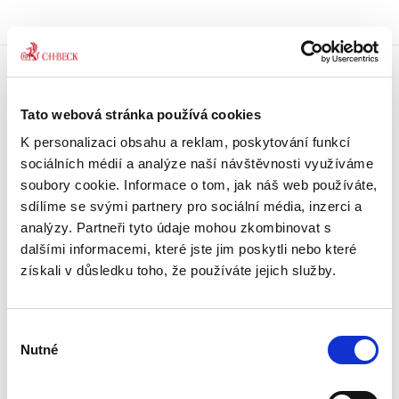
Doprava zdarma
Tato webová stránka používá cookies
Získejte dopravu zdarma
při nákupu nad 1500 Kč.
K personalizaci obsahu a reklam, poskytování funkcí
sociálních médií a analýze naší návštěvnosti využíváme
Tradiční nakladatelství
soubory cookie. Informace o tom, jak náš web používáte,
Působíme na trhu přes 30 let.
sdílíme se svými partnery pro sociální média, inzerci a
analýzy. Partneři tyto údaje mohou zkombinovat s
dalšími informacemi, které jste jim poskytli nebo které
Semináře a Konference
Vzdělávejte se kvalitně.
získali v důsledku toho, že používáte jejich služby.
Vzdělávejte se s Akademií C. H. Beck.
Výběr
Beck-online
Nutné
Náš unikátní informační systém.
souhlasu
Vždy aktuální, vždy online.