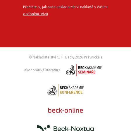
Přečtěte si, jak naše nakladatelství nakládá s Vašimi
osobními údaji
.
© Nakladatelství C. H. Beck,
2026 Právnická a
ekonomická literatura