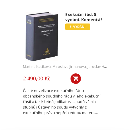
Exekuční řád. 5.
vydání. Komentář
5. VYDÁNÍ
Martina Kasíková
,
Miroslava Jirmanová
,
Jaroslav Hubáček
,
Vladimí
2 490,00 Kč
Časté novelizace exekučního řádu i
občanského soudního řádu v jeho exekuční
části a také četná judikatura soudů všech
stupňů i Ústavního soudu vytvořily z
exekučního práva nepřehlednou materii....