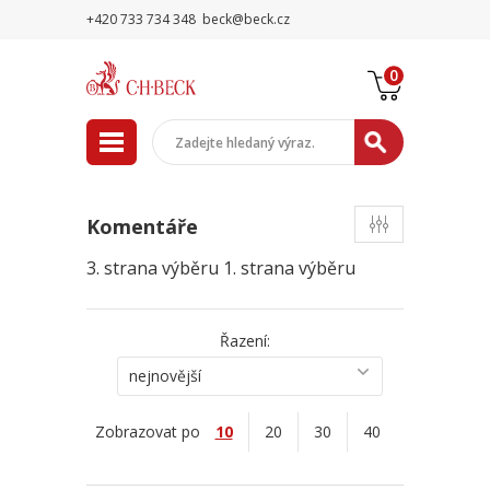
+420 733 734 348
beck@beck.cz
0
Komentáře
3. strana výběru
1. strana výběru
Řazení:
nejnovější
Zobrazovat po
10
20
30
40