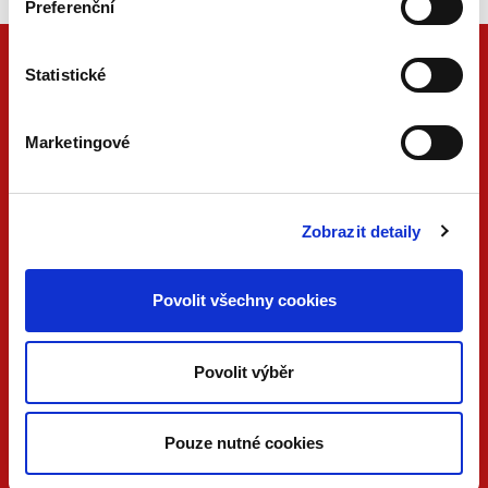
Preferenční
Statistické
Marketingové
Zobrazit detaily
ONLINE
PDF
Povolit všechny cookies
VERZE
VERZE
KONTAKTUJTE NÁS
Povolit výběr
733 734 348
beck@beck.cz
Pouze nutné cookies
facebook.com/beck.cz