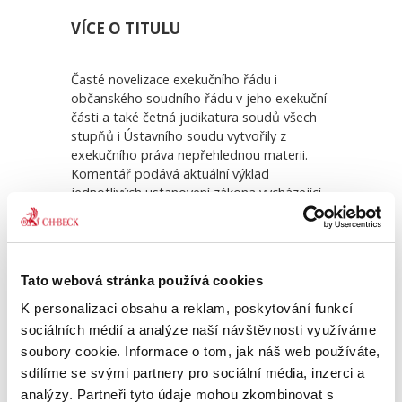
VÍCE O TITULU
Časté novelizace exekučního řádu i
občanského soudního řádu v jeho exekuční
části a také četná judikatura soudů všech
stupňů i Ústavního soudu vytvořily z
exekučního práva nepřehlednou materii.
Komentář podává aktuální výklad
Civilní proces. Řízení
Zaji
exekuční,...
jednotlivých ustanovení zákona vycházející
ze současné praxe autorů. Ten umožňuje
získat dostatečný přehled o procesních
590,00 Kč
890
postupech soudních exekutorů, exekučních
soudů i účastníků exekučního řízení. 5.
Tato webová stránka používá cookies
vydání komentáře vychází z textu
předchozího vydání, je ale v odpovídající
K personalizaci obsahu a reklam, poskytování funkcí
míře aktualizováno a rozšířeno. Doplněno
sociálních médií a analýze naší návštěvnosti využíváme
je zejména o výklad těch ustanovení
soubory cookie. Informace o tom, jak náš web používáte,
zákona, které byly dotčeny přijatými
sdílíme se svými partnery pro sociální média, inzerci a
novelizacemi za uplynulé období od
analýzy. Partneři tyto údaje mohou zkombinovat s
předchozího vydání. To se týká zejména