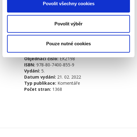
přikázáním pohledávky z účtu. Výklad je
Povolit všechny cookies
také tradičně obohacen o rychle se
rozvíjející aktuální judikaturu exekučních
soudů.
Povolit výběr
Pouze nutné cookies
Detaily
Objednací číslo:
EKZ198
ISBN:
978-80-7400-855-9
Vydání:
5.
Datum vydání:
21. 02. 2022
Typ publikace:
Komentáře
Počet stran:
1368