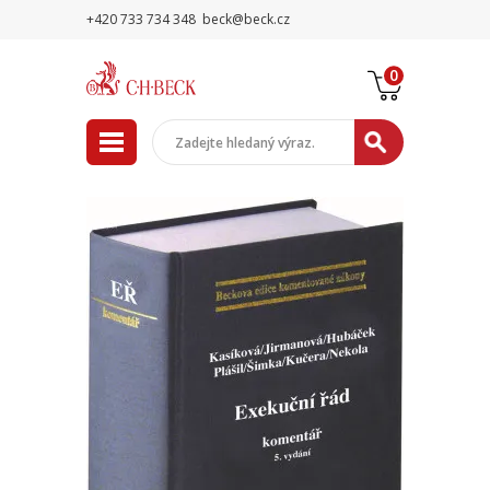
+420 733 734 348
beck@beck.cz
0