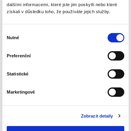
dalšími informacemi, které jste jim poskytli nebo které
velké novely č. 286/2021 Sb. účinné od 1. 1.
2022, která přinesla například zastavení
získali v důsledku toho, že používáte jejich služby.
exekucí, které jsou vedeny dlouhodobě
bezvýsledně, aktivním dlužníkům pomohla
zbavit se v rámci tzv. milostivého léta jejich
Výběr
dluhů u veřejnoprávních oprávněných,
Nutné
souhlasu
posílila ochranu povinných před
opakovanými exekucemi prodejem
movitých věcí různými exekutory, přinesla
Preferenční
započítávání plnění vymoženého v exekuci
prioritně na jistinu dluhu, umožnila
povinným domáhat se na exekutorovi
Statistické
jednodušším způsobem zpřístupnění
exekučního spisu či poskytnutí informace o
výši vymoženého plnění. Touto novelou pak
Marketingové
byla konečně upravena i náhrada nákladů
plátce mzdy za provádění exekuce srážkami
ze mzdy. Zapracovány jsou i novely účinné
od 1. 7. 2021, týkající se ochrany nezletilých
Zobrazit detaily
v exekuci, náhradního výživného,
chráněného účtu či změn v exekuci