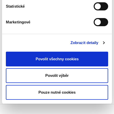
exekucemi. Jistě si v něm počtou i
pedagogové a studenti právnických fakult,
Statistické
jakož i věřitelé a dlužníci, kteří mají co do
činění s exekucemi.
Marketingové
Detaily
Zobrazit detaily
Objednací číslo:
BK85
ISBN:
978-80-7400-863-4
Vydání:
1.
Povolit všechny cookies
Datum vydání:
13. 05. 2022
Typ publikace:
Komentáře
Počet stran:
1280
Povolit výběr
Pouze nutné cookies