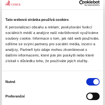
Tzv. vínový komentář exekučního řádu
nabízí alternativu dosud existující
komentářové literatuře téhož předpisu.
Tato webová stránka používá cookies
Potrpí si na nové myšlenky. Mezi jeho tvůrci
najdete soudce exekučního senátu
K personalizaci obsahu a reklam, poskytování funkcí
Nejvyššího soudu, renomované exekutory a
Civilní proces. Řízení
Exek
sociálních médií a analýze naší návštěvnosti využíváme
exekuční,...
Kome
další odborníky soustavně se zabývající
soubory cookie. Informace o tom, jak náš web používáte,
exekučním právem. Úkoly si spoluautoři
sdílíme se svými partnery pro sociální média, inzerci a
rozdělili tak, aby jimi zpracovávaná
590,00 Kč
390
analýzy. Partneři tyto údaje mohou zkombinovat s
ustanovení odpovídala jejich dílčím
dalšími informacemi, které jste jim poskytli nebo které
specializacím. Například paragrafy
získali v důsledku toho, že používáte jejich služby.
věnované kárné odpovědnosti exekutorů
zpracovává Mgr. Veronika Úšelová, která se
touto problematikou dlouhodobě zabývá
na Ministerstvu spravedlnosti. Možnostem
Výběr
exekučního postihu průmyslových práv a
Nutné
souhlasu
postižení obchodního a členského podílu se
věnuje soudní exekutor Mgr. Jaroslav
Kocinec. Komentář by si měli koupit
Preferenční
advokáti, exekutoři a soudci zabývající se