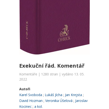
Exekuční řád. Komentář
Komentáře | 1280 stran | vydáno 13. 05.
2022
Autoři
Karel Svoboda
Lukáš Jícha
Jan Krejsta
David Hozman
Veronika Úšelová
Jaroslav
Kocinec
a kol.