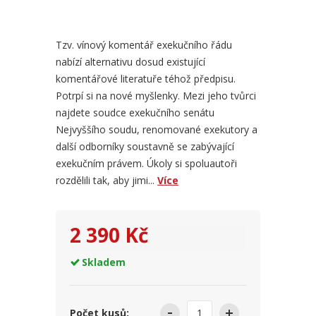
Tzv. vínový komentář exekučního řádu
nabízí alternativu dosud existující
komentářové literatuře téhož předpisu.
Potrpí si na nové myšlenky. Mezi jeho tvůrci
najdete soudce exekučního senátu
Nejvyššího soudu, renomované exekutory a
další odborníky soustavně se zabývající
exekučním právem. Úkoly si spoluautoři
rozdělili tak, aby jimi...
Více
2 390 Kč
Skladem
Počet kusů: