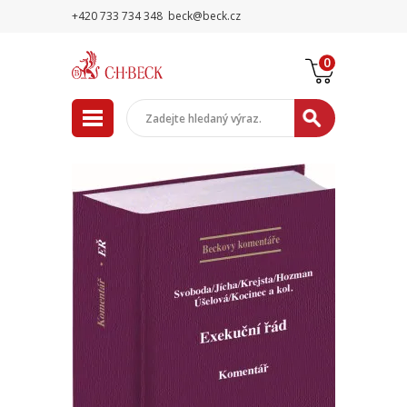
+420 733 734 348
beck@beck.cz
0