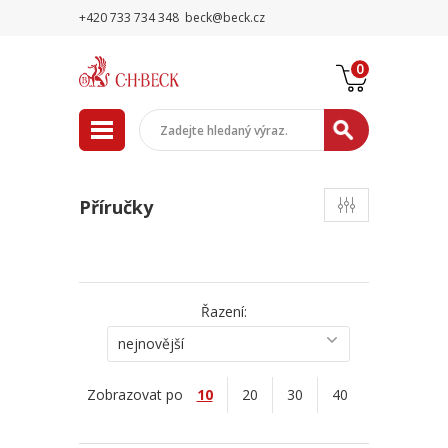
+420 733 734 348
beck@beck.cz
0
Příručky
Řazení:
nejnovější
Zobrazovat po
10
20
30
40