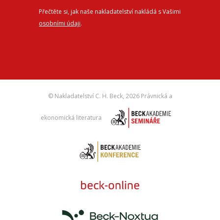
Přečtěte si, jak naše nakladatelství nakládá s Vašimi
osobními údaji
.
© Nakladatelství C. H. Beck,
2026 Právnická a
ekonomická literatura