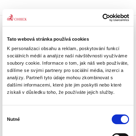
Doprava zdarma
Tato webová stránka používá cookies
Získejte dopravu zdarma
při nákupu nad 1500 Kč.
K personalizaci obsahu a reklam, poskytování funkcí
sociálních médií a analýze naší návštěvnosti využíváme
Tradiční nakladatelství
soubory cookie. Informace o tom, jak náš web používáte,
Působíme na trhu přes 30 let.
sdílíme se svými partnery pro sociální média, inzerci a
analýzy. Partneři tyto údaje mohou zkombinovat s
dalšími informacemi, které jste jim poskytli nebo které
Semináře a Konference
Vzdělávejte se kvalitně.
získali v důsledku toho, že používáte jejich služby.
Vzdělávejte se s Akademií C. H. Beck.
Výběr
Beck-online
Nutné
Náš unikátní informační systém.
souhlasu
Vždy aktuální, vždy online.