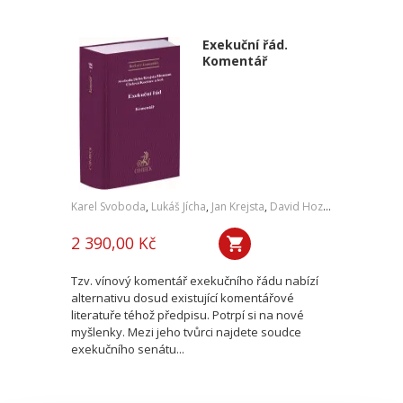
Exekuční řád.
Komentář
Karel Svoboda
,
Lukáš Jícha
,
Jan Krejsta
,
David Hozman
,
Veronika 
2 390,00 Kč
Tzv. vínový komentář exekučního řádu nabízí
alternativu dosud existující komentářové
literatuře téhož předpisu. Potrpí si na nové
myšlenky. Mezi jeho tvůrci najdete soudce
exekučního senátu...