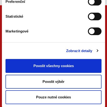
Preferenční
Statistické
Marketingové
Zobrazit detaily
ONLINE
PDF
Povolit všechny cookies
VERZE
VERZE
KONTAKTUJTE NÁS
Povolit výběr
733 734 348
beck@beck.cz
Pouze nutné cookies
facebook.com/beck.cz