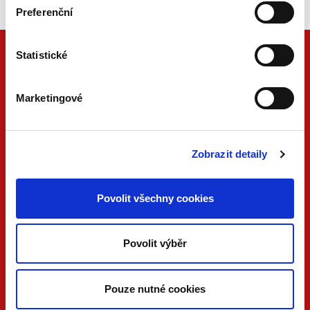
Preferenční
Statistické
Marketingové
Zobrazit detaily
Povolit všechny cookies
ONLINE
PDF
VERZE
VERZE
Povolit výběr
KONTAKTUJTE NÁS
733 734 348
beck@beck.cz
Pouze nutné cookies