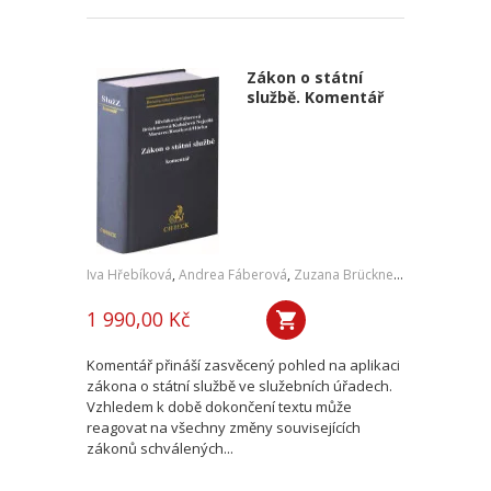
Zákon o státní
službě. Komentář
Iva Hřebíková
,
Andrea Fáberová
,
Zuzana Brücknerová
,
Petra Kub
1 990,00 Kč
Komentář přináší zasvěcený pohled na aplikaci
zákona o státní službě ve služebních úřadech.
Vzhledem k době dokončení textu může
reagovat na všechny změny souvisejících
zákonů schválených...