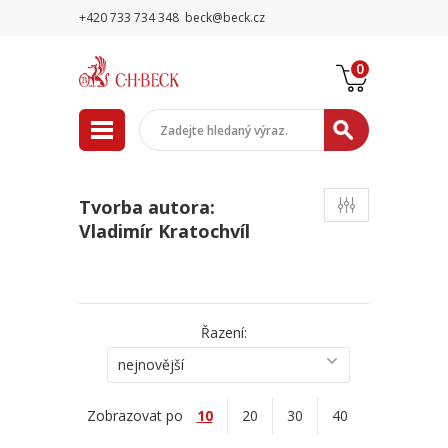
+420 733 734 348
beck@beck.cz
0
Tvorba autora:
Vladimír Kratochvíl
Řazení:
nejnovější
Zobrazovat po
10
20
30
40