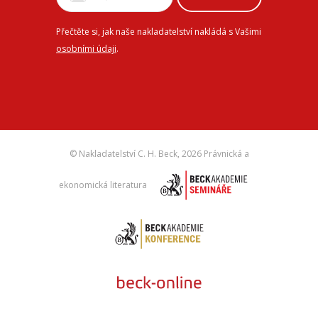
Přečtěte si, jak naše nakladatelství nakládá s Vašimi
osobními údaji
.
© Nakladatelství C. H. Beck,
2026 Právnická a
ekonomická literatura