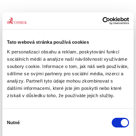
Doprava zdarma
Tato webová stránka používá cookies
Získejte dopravu zdarma
při nákupu nad 1500 Kč.
K personalizaci obsahu a reklam, poskytování funkcí
sociálních médií a analýze naší návštěvnosti využíváme
soubory cookie. Informace o tom, jak náš web používáte,
Tradiční nakladatelství
sdílíme se svými partnery pro sociální média, inzerci a
Působíme na trhu přes 30 let.
analýzy. Partneři tyto údaje mohou zkombinovat s
dalšími informacemi, které jste jim poskytli nebo které
Semináře a Konference
získali v důsledku toho, že používáte jejich služby.
Vzdělávejte se kvalitně.
Vzdělávejte se s Akademií C. H. Beck.
Výběr
Beck-online
Nutné
souhlasu
Náš unikátní informační systém.
Vždy aktuální, vždy online.