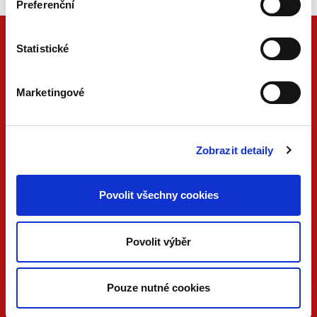
Preferenční
Statistické
Marketingové
Zobrazit detaily
ONLINE
PDF
Povolit všechny cookies
VERZE
VERZE
KONTAKTUJTE NÁS
Povolit výběr
733 734 348
beck@beck.cz
Pouze nutné cookies
facebook.com/beck.cz