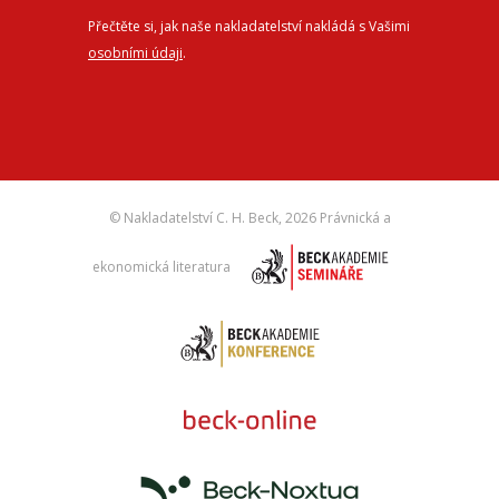
Přečtěte si, jak naše nakladatelství nakládá s Vašimi
osobními údaji
.
© Nakladatelství C. H. Beck,
2026 Právnická a
ekonomická literatura