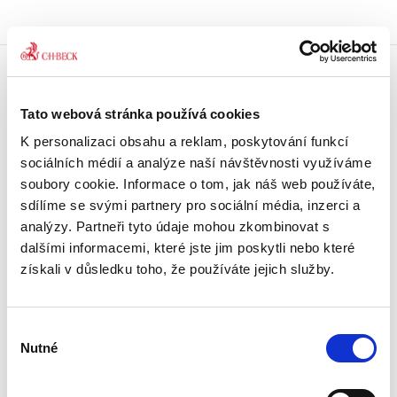
Doprava zdarma
Tato webová stránka používá cookies
Získejte dopravu zdarma
při nákupu nad 1500 Kč.
K personalizaci obsahu a reklam, poskytování funkcí
sociálních médií a analýze naší návštěvnosti využíváme
Tradiční nakladatelství
soubory cookie. Informace o tom, jak náš web používáte,
Působíme na trhu přes 30 let.
sdílíme se svými partnery pro sociální média, inzerci a
analýzy. Partneři tyto údaje mohou zkombinovat s
dalšími informacemi, které jste jim poskytli nebo které
Semináře a Konference
Vzdělávejte se kvalitně.
získali v důsledku toho, že používáte jejich služby.
Vzdělávejte se s Akademií C. H. Beck.
Výběr
Beck-online
Nutné
Náš unikátní informační systém.
souhlasu
Vždy aktuální, vždy online.