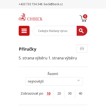
+420 733 734 348
beck@beck.cz
0
Příručky
5. strana výběru
1. strana výběru
Řazení:
nejnovější
Zobrazovat po
10
20
30
40