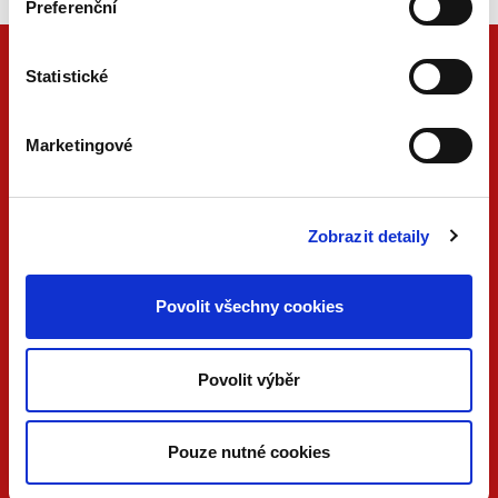
Preferenční
Statistické
Marketingové
Zobrazit detaily
ONLINE
PDF
Povolit všechny cookies
VERZE
VERZE
KONTAKTUJTE NÁS
Povolit výběr
733 734 348
beck@beck.cz
Pouze nutné cookies
facebook.com/beck.cz