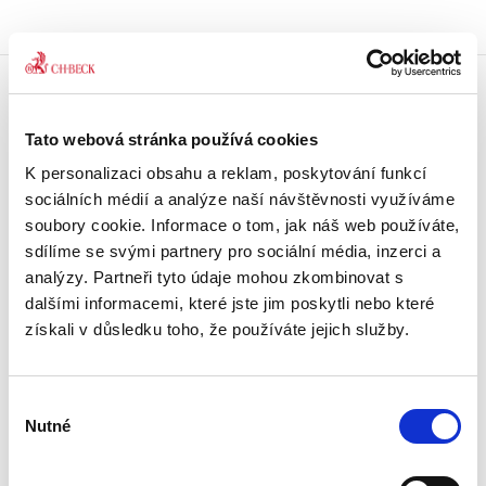
Doprava zdarma
Tato webová stránka používá cookies
Získejte dopravu zdarma
při nákupu nad 1500 Kč.
K personalizaci obsahu a reklam, poskytování funkcí
sociálních médií a analýze naší návštěvnosti využíváme
Tradiční nakladatelství
soubory cookie. Informace o tom, jak náš web používáte,
Působíme na trhu přes 30 let.
sdílíme se svými partnery pro sociální média, inzerci a
analýzy. Partneři tyto údaje mohou zkombinovat s
dalšími informacemi, které jste jim poskytli nebo které
Semináře a Konference
Vzdělávejte se kvalitně.
získali v důsledku toho, že používáte jejich služby.
Vzdělávejte se s Akademií C. H. Beck.
Výběr
Beck-online
Nutné
Náš unikátní informační systém.
souhlasu
Vždy aktuální, vždy online.