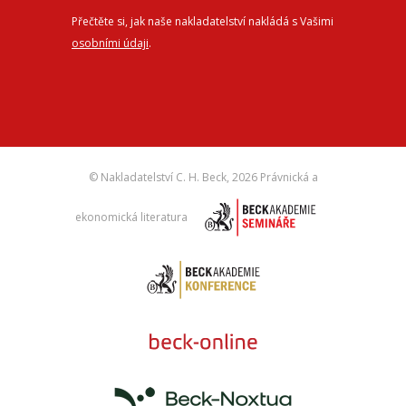
Přečtěte si, jak naše nakladatelství nakládá s Vašimi
osobními údaji
.
© Nakladatelství C. H. Beck,
2026 Právnická a
ekonomická literatura