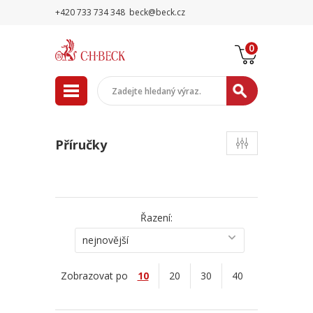
+420 733 734 348
beck@beck.cz
0
Příručky
Řazení:
nejnovější
Zobrazovat po
10
20
30
40