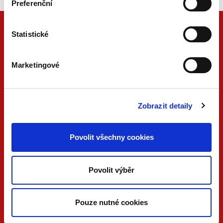
Preferenční
Statistické
Marketingové
Zobrazit detaily
ONLINE
PDF
Povolit všechny cookies
VERZE
VERZE
KONTAKTUJTE NÁS
Povolit výběr
733 734 348
beck@beck.cz
Pouze nutné cookies
facebook.com/beck.cz