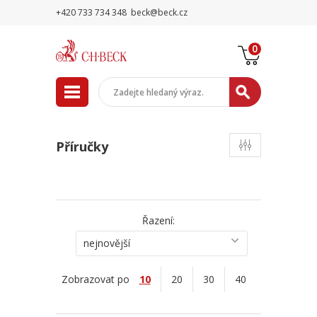
+420 733 734 348
beck@beck.cz
0
Příručky
Řazení:
nejnovější
Zobrazovat po
10
20
30
40