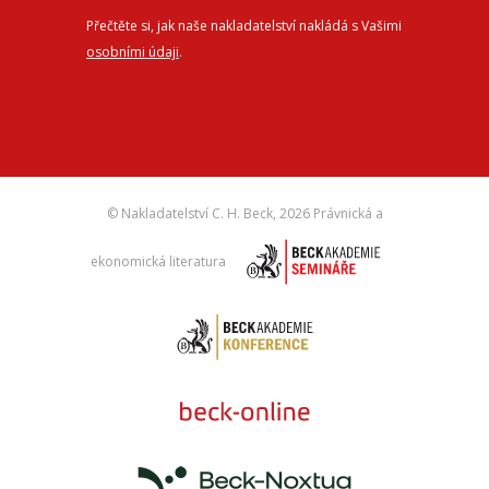
Přečtěte si, jak naše nakladatelství nakládá s Vašimi
osobními údaji
.
© Nakladatelství C. H. Beck,
2026 Právnická a
ekonomická literatura