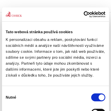
Doprava zdarma
Tato webová stránka používá cookies
Získejte dopravu zdarma
při nákupu nad 1500 Kč.
K personalizaci obsahu a reklam, poskytování funkcí
sociálních médií a analýze naší návštěvnosti využíváme
Tradiční nakladatelství
soubory cookie. Informace o tom, jak náš web používáte,
Působíme na trhu přes 30 let.
sdílíme se svými partnery pro sociální média, inzerci a
analýzy. Partneři tyto údaje mohou zkombinovat s
dalšími informacemi, které jste jim poskytli nebo které
Semináře a Konference
Vzdělávejte se kvalitně.
získali v důsledku toho, že používáte jejich služby.
Vzdělávejte se s Akademií C. H. Beck.
Výběr
Beck-online
Nutné
Náš unikátní informační systém.
souhlasu
Vždy aktuální, vždy online.