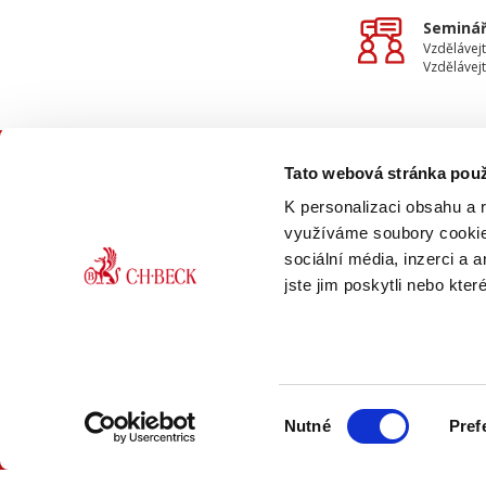
Seminář
Vzdělávejt
Vzdělávejt
Tato webová stránka použ
KON
K personalizaci obsahu a 
využíváme soubory cookie.
sociální média, inzerci a 
jste jim poskytli nebo kter
ONLINE
PDF
Výběr
VERZE
VERZE
Nutné
Pref
souhlasu