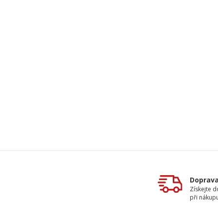
Doprav
Získejte 
při nákup