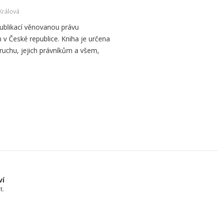
Králová
publikací věnovanou právu
 v České republice. Kniha je určena
ruchu, jejich právníkům a všem,
ví
t.