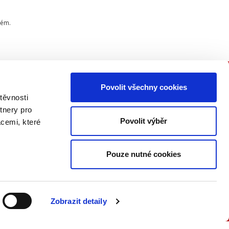
tém.
Povolit všechny cookies
PŘIPOJTE SE K NÁM
těvnosti
tnery pro
Buďte informovaní o našich
Povolit výběr
acemi, které
knižních novinkách, seminářích,
konferencích a akčních nabídkách
jako první!
Pouze nutné cookies
ODESLAT
Zobrazit detaily
Přečtěte si, jak naše nakladatelství
nakládá s Vašimi
osobními údaji
.