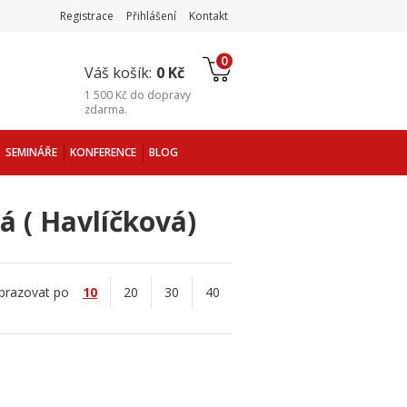
Registrace
Přihlášení
Kontakt
0
Váš košík:
0 Kč
1 500 Kč
do
dopravy
zdarma
.
SEMINÁŘE
KONFERENCE
BLOG
á ( Havlíčková)
brazovat po
10
20
30
40