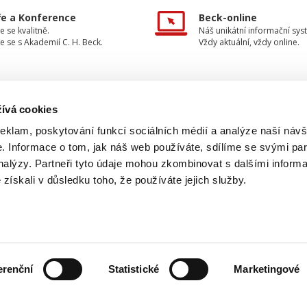
e a Konference
Beck-online
e se kvalitně.
Náš unikátní informační sys
e se s Akademií C. H. Beck.
Vždy aktuální, vždy online.
ívá cookies
TAKTUJTE NÁS
INFORMACE
reklam, poskytování funkcí sociálních médií a analýze naší návš
 Informace o tom, jak náš web používáte, sdílíme se svými par
O nakladatelství
733 734 348
analýzy. Partneři tyto údaje mohou zkombinovat s dalšími inform
Ochrana osobních údajů
é získali v důsledku toho, že používáte jejich služby.
beck@beck.cz
Obchodní podmínky
facebook.com/beck.cz
Způsob dodání a platby
Kontakty
erenční
Statistické
Marketingové