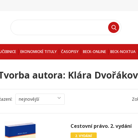
UČEBNICE
EKONOMICKÉ TITULY
ČASOPISY
BECK-ONLINE
BECK-NOXTUA
Tvorba autora: Klára Dvořákov
Řazení:
nejnovější
Zo
Cestovní právo. 2. vydání
2. VYDÁNÍ