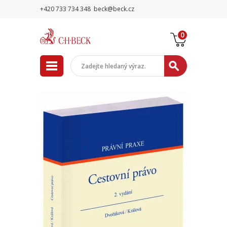
+420 733 734 348
beck@beck.cz
0