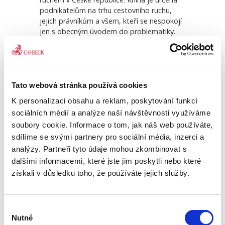
podnikatelům na trhu cestovního ruchu,
jejich právníkům a všem, kteří se nespokojí
jen s obecným úvodem do problematiky.
va v
Občanský zákoník VI.
Dopr
Závazkové právo....
Text pracuje se zněním relevantních
právních předpisů k dubnu 2022.
Zohledňuje důležité novely zákona o
2 990,00 Kč
1 4
některých podmínkách podnikání a o
výkonu některých činností v oblasti
Tato webová stránka používá cookies
cestovního ruchu z roku 2018 a 2021 i
K personalizaci obsahu a reklam, poskytování funkcí
novelu zákona o dani z přidané hodnoty
sociálních médií a analýze naší návštěvnosti využíváme
účinnou od 1. 1. 2022. Zapracovány jsou
soubory cookie. Informace o tom, jak náš web používáte,
také právně problematické situace z doby
pandemie covid-19. Problematika je
sdílíme se svými partnery pro sociální média, inzerci a
vysvětlena s přihlédnutím k českým,
analýzy. Partneři tyto údaje mohou zkombinovat s
zahraničním i unijním rozsudkům a
dalšími informacemi, které jste jim poskytli nebo které
praktickým zkušenostem autorek. Čtenář se
získali v důsledku toho, že používáte jejich služby.
dozví, jaké právní podmínky je potřeba
splnit pro jednotlivé druhy podnikání v
cestovním ruchu, jaké smlouvy je potřeba
Výběr
uzavřít se zákazníky a s obchodními
Nutné
souhlasu
partnery, jaká práva a povinnosti z nich