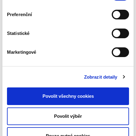
vyplývají a jaké jsou následky porušení
povinností. Stěžejním tématem je zájezd a
Preferenční
jeho regulace. Podrobně je však popsána
také problematika ubytování, dopravy,
nájmu, jiných služeb cestovního ruchu nebo
Statistické
pojištění.
Marketingové
Detaily
Objednací číslo:
PP154
Zobrazit detaily
ISBN:
978-80-7400-878-8
Vydání:
2.
Datum vydání:
23. 06. 2022
Typ publikace:
Příručky
Povolit všechny cookies
Počet stran:
632
Povolit výběr
Ke stažení
PP154_obsah.pdf
Pouze nutné cookies