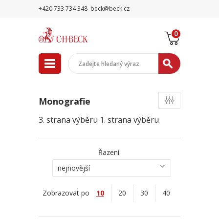
+420 733 734 348
beck@beck.cz
0
Monografie
3. strana výběru
1. strana výběru
Řazení:
nejnovější
Zobrazovat po
10
20
30
40