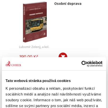
Osobní doprava
Lubomír Zelený
,
a kol.
390,00 Kč
Publikace přibližuje klíčové aspekty osobní
dopravy, tj. ekonomické, provozní,
infrastrukturní a legislativní, a to z pohledu
provozovatele. Přináší ucelený pohled na
Tato webová stránka používá cookies
problematiku osobní dopravy....
K personalizaci obsahu a reklam, poskytování funkcí
sociálních médií a analýze naší návštěvnosti využíváme
soubory cookie. Informace o tom, jak náš web používáte,
sdílíme se svými partnery pro sociální média, inzerci a