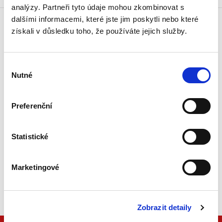
analýzy. Partneři tyto údaje mohou zkombinovat s
dalšími informacemi, které jste jim poskytli nebo které
získali v důsledku toho, že používáte jejich služby.
Doprava zdarma
Získejte dopravu zdarma
při nákupu nad 1500 Kč.
Výběr
Nutné
souhlasu
Tradiční nakladatelství
Působíme na trhu přes 30 let.
Preferenční
Semináře a Konference
Vzdělávejte se kvalitně.
Statistické
Vzdělávejte se s Akademií C. H. Beck.
Marketingové
Beck-online
Náš unikátní informační systém.
Vždy aktuální, vždy online.
Zobrazit detaily