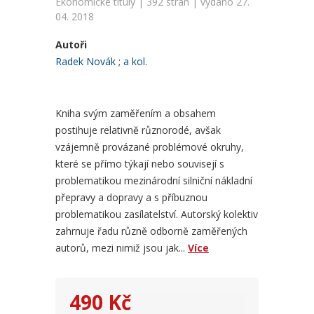
Ekonomické tituly | 392 stran | vydáno 27.
04. 2018
Autoři
Radek Novák
a kol.
Kniha svým zaměřením a obsahem
postihuje relativně různorodé, avšak
vzájemně provázané problémové okruhy,
které se přímo týkají nebo souvisejí s
problematikou mezinárodní silniční nákladní
přepravy a dopravy a s příbuznou
problematikou zasílatelství. Autorský kolektiv
zahrnuje řadu různě odborně zaměřených
autorů, mezi nimiž jsou jak...
Více
490 Kč