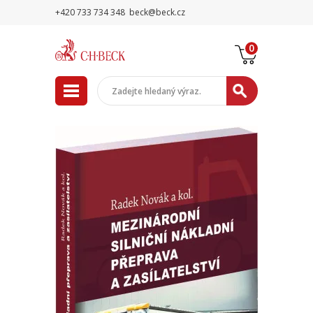
+420 733 734 348
beck@beck.cz
0