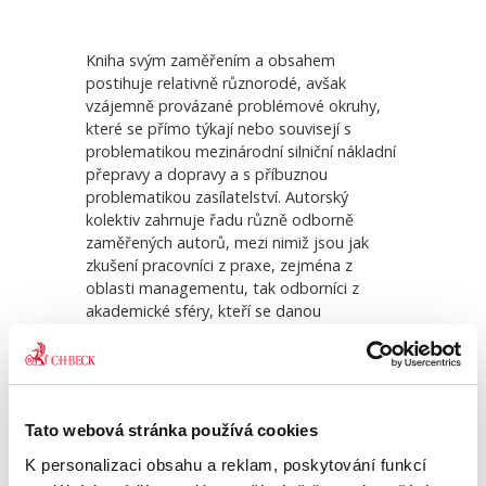
Kniha svým zaměřením a obsahem
postihuje relativně různorodé, avšak
vzájemně provázané problémové okruhy,
které se přímo týkají nebo souvisejí s
xi
Dopravní právo
Námo
problematikou mezinárodní silniční nákladní
přepravy a dopravy a s příbuznou
problematikou zasílatelství. Autorský
1 490,00 Kč
590
kolektiv zahrnuje řadu různě odborně
zaměřených autorů, mezi nimiž jsou jak
zkušení pracovníci z praxe, zejména z
oblasti managementu, tak odborníci z
akademické sféry, kteří se danou
problematikou zabývají více či méně
teoreticky. Cílem takto pojatého a poměrně
početného autorského kolektivu bylo
předložit co nejucelenější obraz
zpracovávaného tématu.
Tato webová stránka používá cookies
Kniha je zaměřena především na
K personalizaci obsahu a reklam, poskytování funkcí
všestranné potřeby praxe. K té se dnes