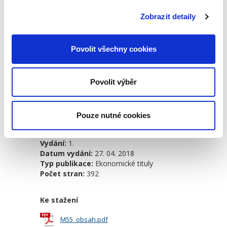
odesílatelům a příjemcům zásilek, které
Zobrazit detaily
jsou silniční dopravou přepravovány nebo
jejichž přeprava je zasílateli obstarávána. V
neposlední řadě je kniha určena
Povolit všechny cookies
pracovníkům státní správy a také
studentům vysokých škol.
Povolit výběr
Detaily
Pouze nutné cookies
Objednací číslo:
M55
ISBN:
978-80-7400-041-6
Vydání:
1.
Datum vydání:
27. 04. 2018
Typ publikace:
Ekonomické tituly
Počet stran:
392
Ke stažení
M55_obsah.pdf