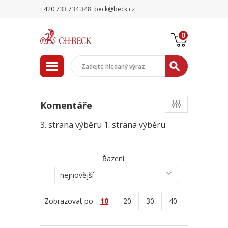
+420 733 734 348
beck@beck.cz
0
Komentáře
3. strana výběru
1. strana výběru
Řazení:
nejnovější
Zobrazovat po
10
20
30
40