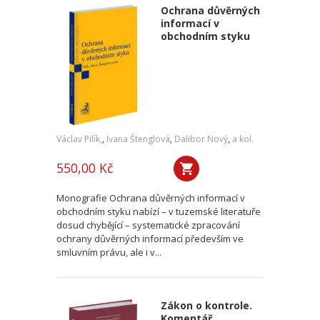
Ochrana důvěrných
informací v
obchodním styku
Václav Pilík,
,
Ivana Štenglová
,
Dalibor Nový
,
a kol.
550,00 Kč
Monografie Ochrana důvěrných informací v
obchodním styku nabízí – v tuzemské literatuře
dosud chybějící – systematické zpracování
ochrany důvěrných informací především ve
smluvním právu, ale i v...
Zákon o kontrole.
Komentář