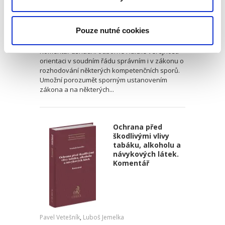
Luboš Jemelka
,
Milan Podhrázký
,
Pavel Vetešník
,
Jitka Zavřelová
,
D
1 590,00 Kč
Pouze nutné cookies
Komentář usnadní odborné i laické veřejnosti
orientaci v soudním řádu správním i v zákonu o
rozhodování některých kompetenčních sporů.
Umožní porozumět sporným ustanovením
zákona a na některých...
Ochrana před
škodlivými vlivy
tabáku, alkoholu a
návykových látek.
Komentář
Pavel Vetešník
,
Luboš Jemelka