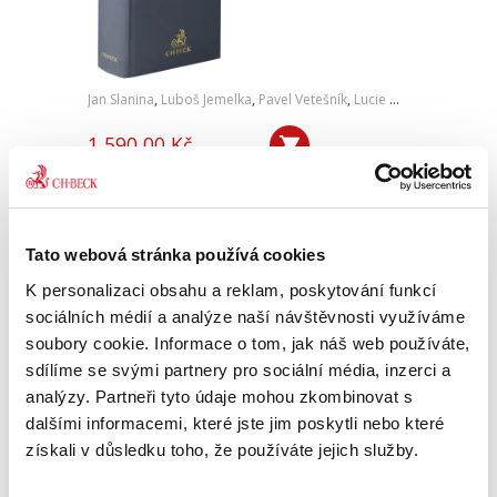
Jan Slanina
,
Luboš Jemelka
,
Pavel Vetešník
,
Lucie Wachtlová
,
Jan Fl
1 590,00 Kč
Komentář odhaluje rozsáhlé změny v právní
úpravě, které zavádí nová právní úprava.
Striktní právní úprava se nyní vztahuje i na
hypoteční úvěry poskytované spotřebitelům a
Tato webová stránka používá cookies
řadu dalších kategorií z...
K personalizaci obsahu a reklam, poskytování funkcí
sociálních médií a analýze naší návštěvnosti využíváme
soubory cookie. Informace o tom, jak náš web používáte,
Dopravní právo
sdílíme se svými partnery pro sociální média, inzerci a
analýzy. Partneři tyto údaje mohou zkombinovat s
dalšími informacemi, které jste jim poskytli nebo které
získali v důsledku toho, že používáte jejich služby.