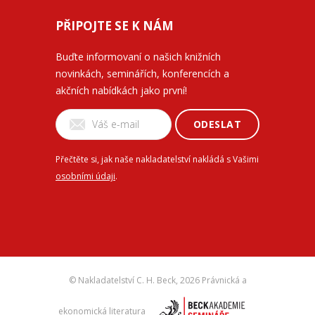
PŘIPOJTE SE K NÁM
Buďte informovaní o našich knižních
novinkách, seminářích, konferencích a
akčních nabídkách jako první!
ODESLAT
Přečtěte si, jak naše nakladatelství nakládá s Vašimi
osobními údaji
.
© Nakladatelství C. H. Beck,
2026 Právnická a
ekonomická literatura