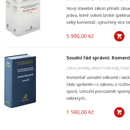
Nový stavební zákon přináší zása
práva, které ovlivní široké spektr
velký komentář, vytvořený více n
5 990,00 Kč
Soudní řád správní. Komen
Luboš Jemelka
,
Milan Podhrázký
,
Pavel
Komentář usnadní odborné i laick
řádu správním i v zákonu o rozh
sporů. Umožní porozumět sporn
některých...
1 590,00 Kč