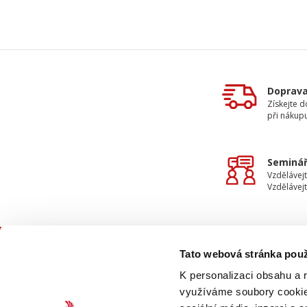
Doprav
Získejte 
při nákup
Seminář
Vzdělávejt
Vzdělávejt
Tato webová stránka použ
KON
K personalizaci obsahu a 
využíváme soubory cookie.