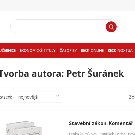
UČEBNICE
EKONOMICKÉ TITULY
ČASOPISY
BECK-ONLINE
BECK-NOXTUA
Tvorba autora: Petr Šuránek
Řazení:
nejnovější
Zo
Stavební zákon. Komentář 
Lenka Bursíková
,
František Korbel
,
Pav