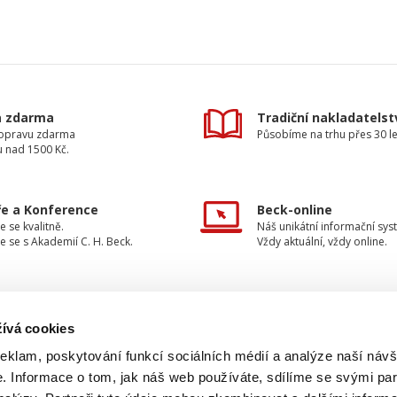
a zdarma
Tradiční nakladatelst
dopravu zdarma
Působíme na trhu přes 30 le
u nad 1500 Kč.
e a Konference
Beck-online
e se kvalitně.
Náš unikátní informační sys
e se s Akademií C. H. Beck.
Vždy aktuální, vždy online.
ívá cookies
TAKTUJTE NÁS
INFORMACE
reklam, poskytování funkcí sociálních médií a analýze naší návš
 Informace o tom, jak náš web používáte, sdílíme se svými par
O nakladatelství
733 734 348