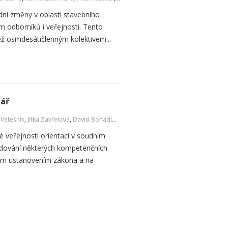
dní změny v oblasti stavebního
um odborníků i veřejnosti. Tento
ež osmdesátičlenným kolektivem...
tář
 Vetešník
,
Jitka Zavřelová
,
David Bohadlo
,
Petr Šuránek
é veřejnosti orientaci v soudním
odování některých kompetenčních
ým ustanovením zákona a na