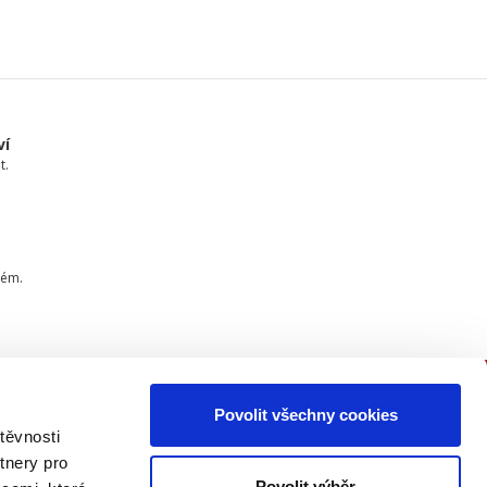
ví
t.
tém.
Povolit všechny cookies
PŘIPOJTE SE K NÁM
těvnosti
tnery pro
Buďte informovaní o našich
Povolit výběr