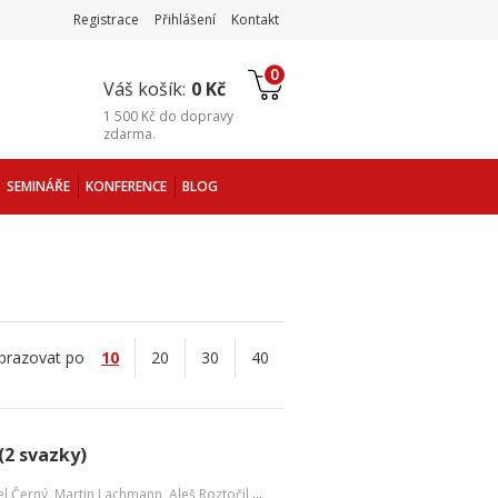
Registrace
Přihlášení
Kontakt
0
Váš košík:
0 Kč
1 500 Kč
do
dopravy
zdarma
.
SEMINÁŘE
KONFERENCE
BLOG
brazovat po
10
20
30
40
(2 svazky)
el Černý
,
Martin Lachmann
,
Aleš Roztočil
,
David Bohadlo
,
a kol.