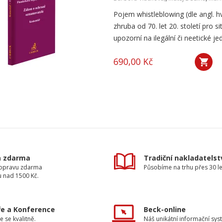
Pojem whistleblowing (dle angl. hv
zhruba od 70. let 20. století pro 
upozorní na ilegální či neetické je
690,00 Kč
a zdarma
Tradiční nakladatelst
dopravu zdarma
Působíme na trhu přes 30 le
u nad 1500 Kč.
e a Konference
Beck-online
e se kvalitně.
Náš unikátní informační sys