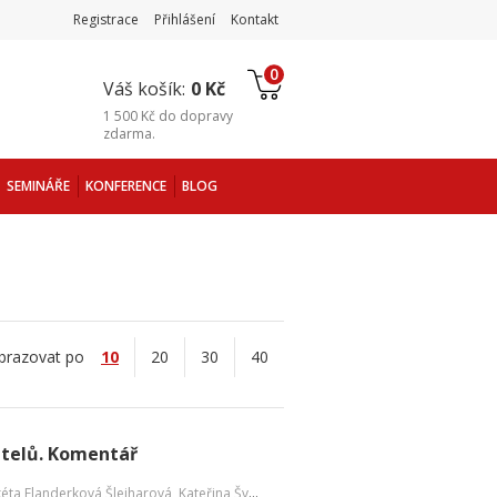
Registrace
Přihlášení
Kontakt
0
Váš košík:
0 Kč
1 500 Kč
do
dopravy
zdarma
.
SEMINÁŘE
KONFERENCE
BLOG
brazovat po
10
20
30
40
telů. Komentář
éta Flanderková Šlejharová
,
Kateřina Šveřepová