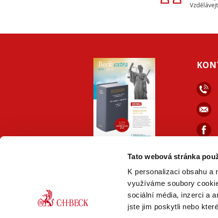
Vzdělávejt
KON
ONLINE
PDF
Tato webová stránka použ
VERZE
VERZE
K personalizaci obsahu a 
využíváme soubory cookie.
sociální média, inzerci a 
jste jim poskytli nebo kter