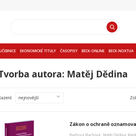
UČEBNICE
EKONOMICKÉ TITULY
ČASOPISY
BECK-ONLINE
BECK-NOXTUA
Tvorba autora: Matěj Dědina
Řazení:
nejnovější
Zo
Zákon o ochraně oznamova
Barbora Vlachová,
,
Matěj Dědina
,
Mark