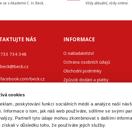
e se s Akademií C. H. Beck.
Vždy aktuální, vždy online.
TAKTUJTE NÁS
INFORMACE
O nakladatelství
733 734 348
Ochrana osobních údajů
beck@beck.cz
Obchodní podmínky
facebook.com/beck.cz
Způsob dodání a platby
Kontakty
ívá cookies
reklam, poskytování funkcí sociálních médií a analýze naší návš
 Informace o tom, jak náš web používáte, sdílíme se svými par
analýzy. Partneři tyto údaje mohou zkombinovat s dalšími inform
é získali v důsledku toho, že používáte jejich služby.