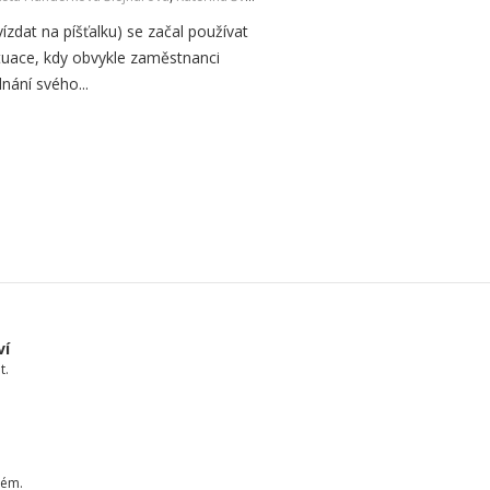
ízdat na píšťalku) se začal používat
situace, kdy obvykle zaměstnanci
dnání svého...
ví
t.
tém.