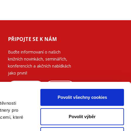
PŘIPOJTE SE K NÁM
Buďte informovaní o našich
knižních novinkách, seminářích,
konferencích a akčních nabídkách
jako první!
ODESLAT
Povolit všechny cookies
Přečtěte si, jak naše nakladatelství
těvnosti
nakládá s Vašimi
osobními údaji
.
tnery pro
Povolit výběr
acemi, které