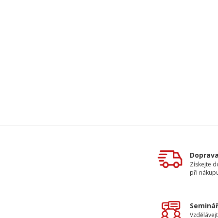
Doprav
Získejte 
při nákup
Seminář
Vzdělávejt