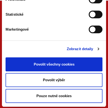
Statistické
Marketingové
Zobrazit detaily
ONLINE
PDF
VERZE
VERZE
Povolit všechny cookies
KONTAKTUJTE NÁS
Povolit výběr
733 734 348
beck@beck.cz
Pouze nutné cookies
facebook.com/beck.cz