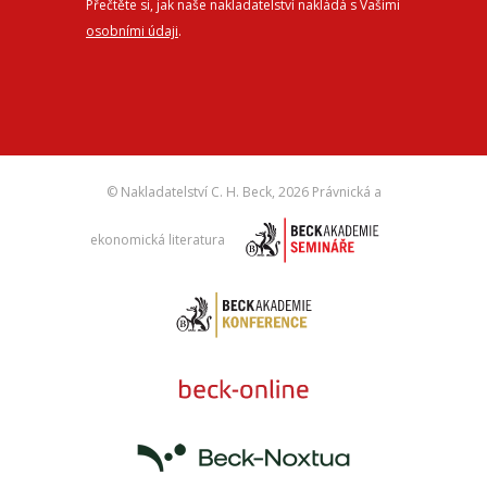
Přečtěte si, jak naše nakladatelství nakládá s Vašimi
osobními údaji
.
© Nakladatelství C. H. Beck,
2026 Právnická a
ekonomická literatura