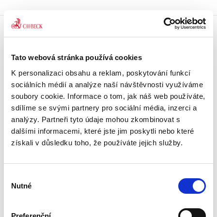
Doprava zdarma
Získejte dopravu zdarma
Tato webová stránka používá cookies
při nákupu nad 1500 Kč.
K personalizaci obsahu a reklam, poskytování funkcí
sociálních médií a analýze naší návštěvnosti využíváme
Tradiční nakladatelství
soubory cookie. Informace o tom, jak náš web používáte,
Působíme na trhu přes 30 let.
sdílíme se svými partnery pro sociální média, inzerci a
analýzy. Partneři tyto údaje mohou zkombinovat s
Semináře a Konference
dalšími informacemi, které jste jim poskytli nebo které
Vzdělávejte se kvalitně.
získali v důsledku toho, že používáte jejich služby.
Vzdělávejte se s Akademií C. H. Beck.
Beck-online
Výběr
Náš unikátní informační systém.
Nutné
souhlasu
Vždy aktuální, vždy online.
Preferenční