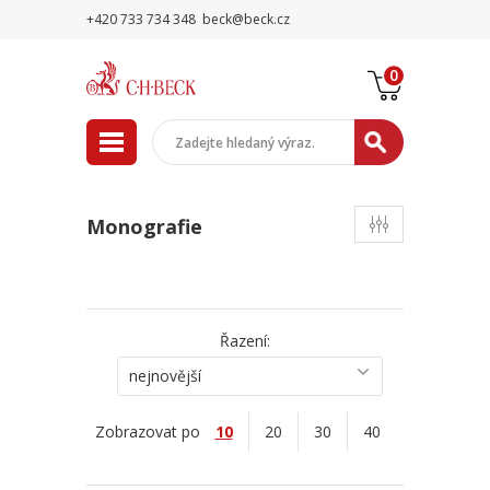
+420 733 734 348
beck@beck.cz
0
Monografie
Řazení:
nejnovější
Zobrazovat po
10
20
30
40