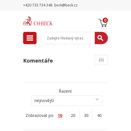
+420 733 734 348
beck@beck.cz
0
Komentáře
Řazení:
nejnovější
Zobrazovat po
10
20
30
40