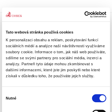
Doprava zdarma
Tato webová stránka používá cookies
Získejte dopravu zdarma
při nákupu nad 1500 Kč.
K personalizaci obsahu a reklam, poskytování funkcí
sociálních médií a analýze naší návštěvnosti využíváme
Tradiční nakladatelství
soubory cookie. Informace o tom, jak náš web používáte,
Působíme na trhu přes 30 let.
sdílíme se svými partnery pro sociální média, inzerci a
analýzy. Partneři tyto údaje mohou zkombinovat s
dalšími informacemi, které jste jim poskytli nebo které
Semináře a Konference
Vzdělávejte se kvalitně.
získali v důsledku toho, že používáte jejich služby.
Vzdělávejte se s Akademií C. H. Beck.
Výběr
Beck-online
Nutné
Náš unikátní informační systém.
souhlasu
Vždy aktuální, vždy online.