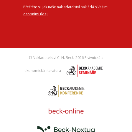
Přečtěte si, jak naše nakladatelství nakládá s Vašimi
osobními údaji
.
© Nakladatelství C. H. Beck,
2026 Právnická a
ekonomická literatura