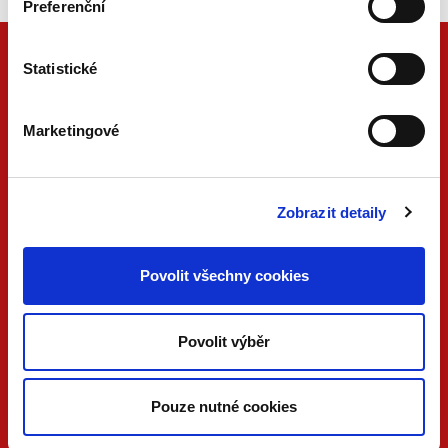
Preferenční
Statistické
Marketingové
Zobrazit detaily
ONLINE
PDF
Povolit všechny cookies
VERZE
VERZE
KONTAKTUJTE NÁS
Povolit výběr
733 734 348
beck@beck.cz
Pouze nutné cookies
facebook.com/beck.cz