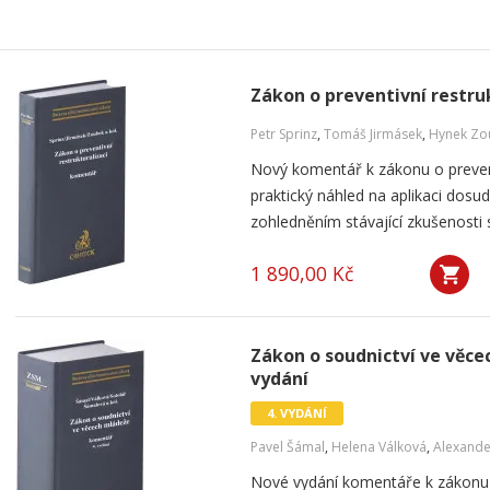
Zákon o preventivní restru
Petr Sprinz
,
Tomáš Jirmásek
,
Hynek Zo
Nový komentář k zákonu o preventi
praktický náhled na aplikaci dosu
zohledněním stávající zkušenosti 
1 890,00 Kč
Zákon o soudnictví ve věce
vydání
4. VYDÁNÍ
Pavel Šámal
,
Helena Válková
,
Alexande
Nové vydání komentáře k zákonu 