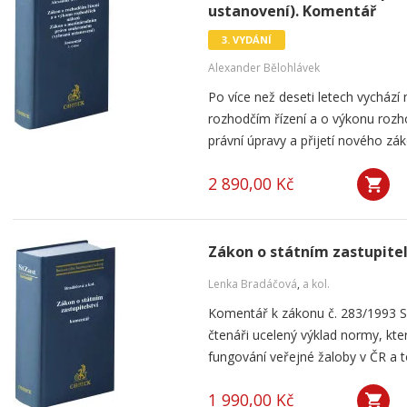
ustanovení). Komentář
3. VYDÁNÍ
Alexander Bělohlávek
Po více než deseti letech vycház
rozhodčím řízení a o výkonu roz
právní úpravy a přijetí nového zá
2 890,00 Kč
Zákon o státním zastupite
Lenka Bradáčová
,
a kol.
Komentář k zákonu č. 283/1993 Sb
čtenáři ucelený výklad normy, kter
fungování veřejné žaloby v ČR a 
1 990,00 Kč