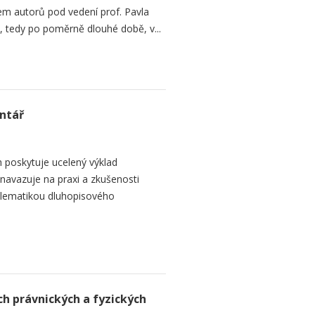
m autorů pod vedení prof. Pavla
h, tedy po poměrně dlouhé době, v...
ntář
 poskytuje ucelený výklad
navazuje na praxi a zkušenosti
blematikou dluhopisového
ch právnických a fyzických