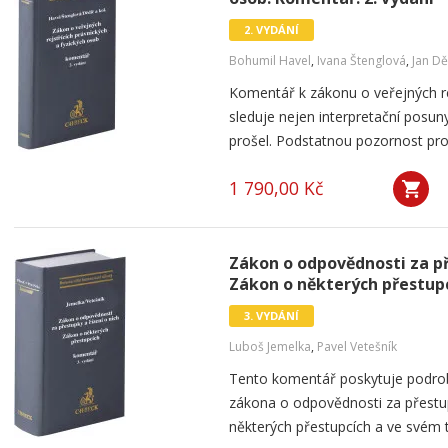
2. VYDÁNÍ
Bohumil Havel
,
Ivana Štenglová
,
Jan Dě
Komentář k zákonu o veřejných re
sleduje nejen interpretační posun
prošel. Podstatnou pozornost pr
1 790,00 Kč
Zákon o odpovědnosti za pře
Zákon o některých přestupc
3. VYDÁNÍ
Luboš Jemelka
,
Pavel Vetešník
Tento komentář poskytuje podrob
zákona o odpovědnosti za přestup
některých přestupcích a ve svém t