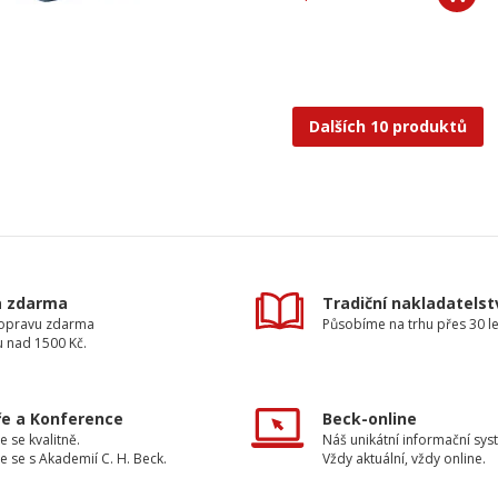
Dalších 10 produktů
a zdarma
Tradiční nakladatelst
dopravu zdarma
Působíme na trhu přes 30 le
u nad 1500 Kč.
e a Konference
Beck-online
e se kvalitně.
Náš unikátní informační sys
e se s Akademií C. H. Beck.
Vždy aktuální, vždy online.