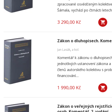
zpracované osvědčeným kolektive
Šámala, vychází po čtrnácti letec
3 290,00 Kč
Zákon o dluhopisech. Kome
Jan Lasák
,
a kol.
Komentář k zákonu o dluhopisech
jednotlivých ustanovení zákona a 
členů autorského kolektivu s pro
financování....
1 990,00 Kč
Zákon o veřejných rejstřící
osob. Komentář. 2. vydání