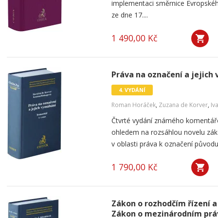
implementaci směrnice Evropskéh
ze dne 17....
1 490,00 Kč
Práva na označení a jejich
4. VYDÁNÍ
Roman Horáček
,
Zuzana de Korver
,
Iv
Čtvrté vydání známého komentáře
ohledem na rozsáhlou novelu zá
v oblasti práva k označení původ
1 790,00 Kč
Zákon o rozhodčím řízení a
Zákon o mezinárodním pr