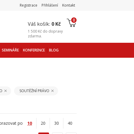
Registrace
Přihlášení
Kontakt
0
Váš košík:
0 Kč
1 500 Kč
do
dopravy
zdarma
.
SEMINÁŘE
KONFERENCE
BLOG
VO
SOUTĚŽNÍ PRÁVO
brazovat po
10
20
30
40