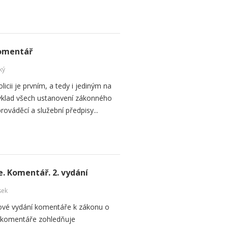
Komentář
ký
cii je prvním, a tedy i jediným na
výklad všech ustanovení zákonného
rováděcí a služební předpisy...
e. Komentář. 2. vydání
sek
 nové vydání komentáře k zákonu o
í komentáře zohledňuje