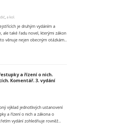
dič
,
a kol.
jstřících je druhým vydáním a
y, ale také řadu novel, kterými zákon
oto věnuje nejen obecným otázkám...
stupky a řízení o nich.
ích. Komentář. 3. vydání
ný výklad jednotlivých ustanovení
ky a řízení o nich a zákona o
řetím vydání zohledňuje rovněž...