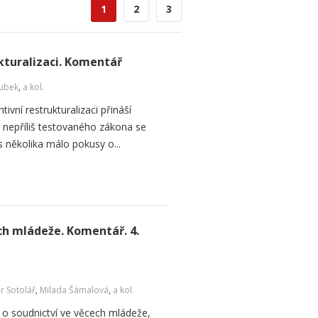
1
2
3
kturalizaci. Komentář
ubek
,
a kol.
vní restrukturalizaci přináší
d nepříliš testovaného zákona se
s několika málo pokusy o...
ch mládeže. Komentář. 4.
r Sotolář
,
Milada Šámalová
,
a kol.
o soudnictví ve věcech mládeže,