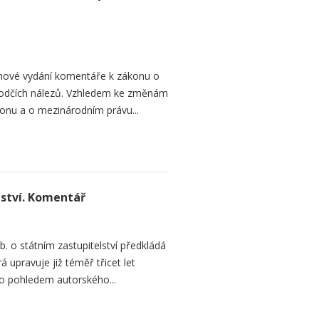
í nové vydání komentáře k zákonu o
hodčích nálezů. Vzhledem ke změnám
konu a o mezinárodním právu...
lství. Komentář
. o státním zastupitelství předkládá
á upravuje již téměř třicet let
to pohledem autorského...