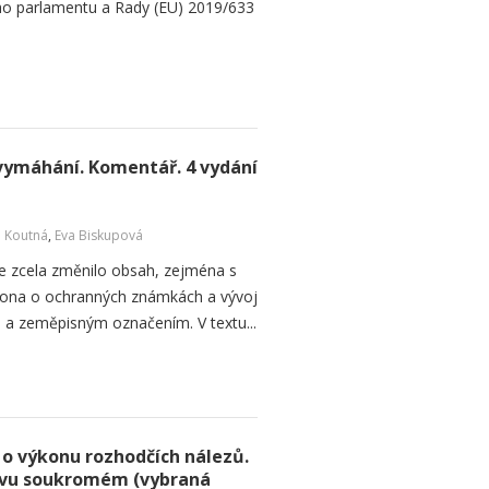
o parlamentu a Rady (EU) 2019/633
 vymáhání. Komentář. 4 vydání
a Koutná
,
Eva Biskupová
 zcela změnilo obsah, zejména s
kona o ochranných známkách a vývoj
u a zeměpisným označením. V textu...
 o výkonu rozhodčích nálezů.
ávu soukromém (vybraná