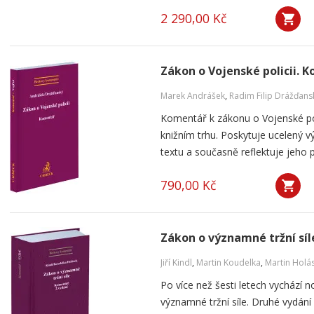
2 290,00 Kč
Zákon o Vojenské policii. 
Marek Andrášek
,
Radim Filip Drážďans
Komentář k zákonu o Vojenské poli
knižním trhu. Poskytuje ucelený 
textu a současně reflektuje jeho p
790,00 Kč
Zákon o významné tržní síl
Jiří Kindl
,
Martin Koudelka
,
Martin Holá
Po více než šesti letech vychází
významné tržní síle. Druhé vydán