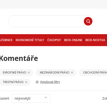
UČEBNICE
EKONOMICKÉ TITULY
ČASOPISY
BECK-ONLINE
BECK-NOXTUA
Komentáře
EVROPSKÉ PRÁVO
MEZINÁRODNÍ PRÁVO
OBCHODNÍ PRÁ
Vynulovat filtry
TRESTNÍ PRÁVO
Řazení:
nejnovější
Zo