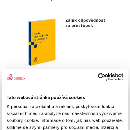
Zánik odpovědnosti
za přestupek
Tomáš Grygar
550,00 Kč
Publikace je primárně určena odborníkům z řad
Tato webová stránka používá cookies
správněprávní teorie a praxe, zejména
K personalizaci obsahu a reklam, poskytování funkcí
advokátům, akademikům, soudcům správních
soudů nebo pracovníkům správních úřadů
sociálních médií a analýze naší návštěvnosti využíváme
všech druhů a stupňů. Představuje...
soubory cookie. Informace o tom, jak náš web používáte,
sdílíme se svými partnery pro sociální média, inzerci a