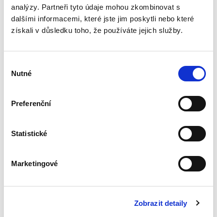
analýzy. Partneři tyto údaje mohou zkombinovat s
2023: Start
dalšími informacemi, které jste jim poskytli nebo které
preventivní
získali v důsledku toho, že používáte jejich služby.
restrukturalizace.Nová
šance pro
podnikatele, nebo
velký problém pro
Výběr
věřitele?
Nutné
souhlasu
Preferenční
Jaroslav Schönfeld
,
Michal Kuděj
,
Bohumil Havel
,
Petr Sprinz
,
a kol
490,00 Kč
Statistické
V názvu publikace „2023: Start preventivní
restrukturalizace. Nová šance pro podnikatele,
nebo velký problém pro věřitele?“ je ve
Marketingové
skutečnosti důležitější druhá část názvu titulu.
Kolektiv autorů...
Zobrazit detaily
Právní regulace