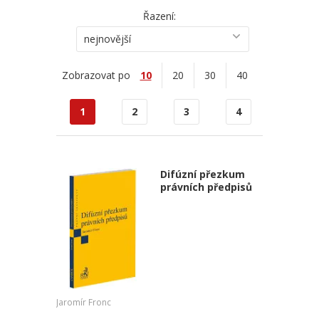
Řazení:
nejnovější
Zobrazovat po
10
20
30
40
1
2
3
4
Difúzní přezkum
právních předpisů
Jaromír Fronc