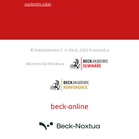
osobními údaji
.
© Nakladatelství C. H. Beck,
2026 Právnická a
ekonomická literatura