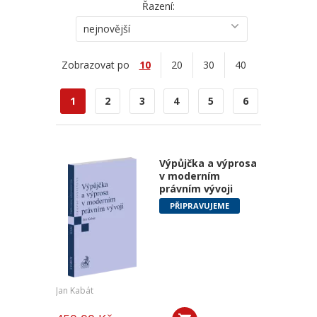
Řazení:
nejnovější
Zobrazovat po
10
20
30
40
1
2
3
4
5
6
Výpůjčka a výprosa
v moderním
právním vývoji
PŘIPRAVUJEME
Jan Kabát