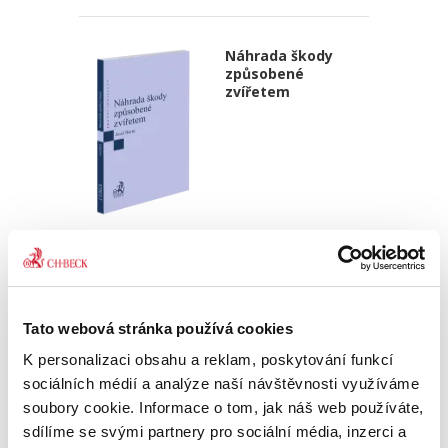
Náhrada škody
způsobené
zvířetem
Josef Bártů
390,00 Kč
Publikace pojednává o předpokladech vzniku
Tato webová stránka používá cookies
povinnosti nahradit újmu způsobenou zvířetem
podle § 2933 až 2935 ObčZ. Nejde ale pouze o
K personalizaci obsahu a reklam, poskytování funkcí
ryzí teorii, v knize čtenář nalezne srozumitelná
sociálních médií a analýze naší návštěvnosti využíváme
řešení...
soubory cookie. Informace o tom, jak náš web používáte,
sdílíme se svými partnery pro sociální média, inzerci a