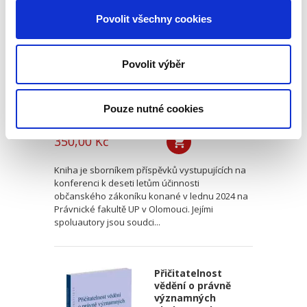
občanského
zákoníku
Povolit všechny cookies
Povolit výběr
Pouze nutné cookies
Renáta Šínová,
350,00 Kč
Kniha je sborníkem příspěvků vystupujících na
konferenci k deseti letům účinnosti
občanského zákoníku konané v lednu 2024 na
Právnické fakultě UP v Olomouci. Jejími
spoluautory jsou soudci...
Přičitatelnost
vědění o právně
významných