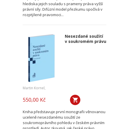
hlediska jejich souladu s prameny práva vyšší
právní síly. Difúzní model přezkumu spočívá v
rozptýlené pravomoci...
Nesezdané soužití
v soukromém právu
Martin Kornel,
550,00 Kč
Kniha představuje první monografii věnovanou
uceleně nesezdanému soužití ze
soukromoprávního pohledu v českém právním
prostředí. Autor zkoumá, jak české právo