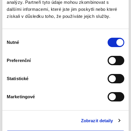
analýzy. Partneři tyto údaje mohou zkombinovat s
Nepominutelný
dalšími informacemi, které jste jim poskytli nebo které
dědic a jeho
získali v důsledku toho, že používáte jejich služby.
vydědění
Výběr
Nutné
souhlasu
Iveta Vankátová
Preferenční
340,00 Kč
Statistické
Nová monografie se věnuje problematice
nepominutelného dědice, jeho vydědění a
opominutí, což jsou témata, která se po přijetí
Marketingové
nového občanského zákoníku v roce 2014 stala
mimořádně aktuální v...
Zobrazit detaily
Deset let účinnosti