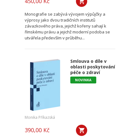
450,00 Kč
Monografie se zabývá vývojem výpůjčky a
výprosy jako dvou tradičních institutů
závazkového práva, jejichž kořeny sahají k
římskému právu a jejichž moderní podoba se
utvářela především v průběhu...
Smlouva o díle v
oblasti poskytování
péče o zdraví
NOVINKA
Monika Příkazská
390,00 Kč