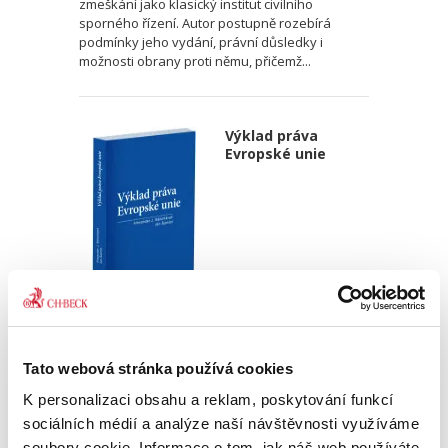
zmeškání jako klasický institut civilního
sporného řízení. Autor postupně rozebírá
podmínky jeho vydání, právní důsledky i
možnosti obrany proti němu, přičemž...
Výklad práva
Evropské unie
Alexander J. Bělohlávek
,
Jan Šamlot
890,00 Kč
Tato webová stránka používá cookies
Právo Evropské unie v dnešní době významně
K personalizaci obsahu a reklam, poskytování funkcí
ovlivňuje bezmála všechna odvětví českého
sociálních médií a analýze naší návštěvnosti využíváme
právního řádu. Základem pro správný výklad
soubory cookie. Informace o tom, jak náš web používáte,