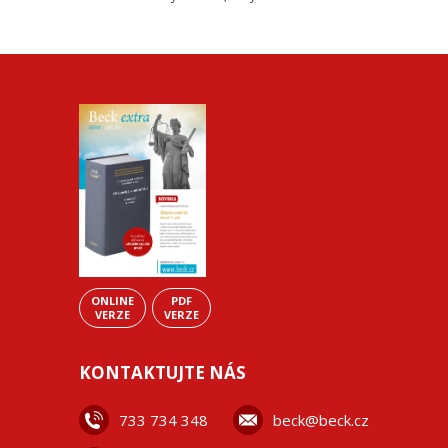
ONLINE
PDF
VERZE
VERZE
KONTAKTUJTE NÁS
733 734 348
beck@beck.cz