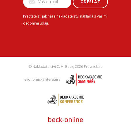
ODESLAT
Přečtěte si, jak naše nakladatelství nakládá s Vašimi
osobními údaji
.
© Nakladatelství C. H. Beck,
2026 Právnická a
ekonomická literatura