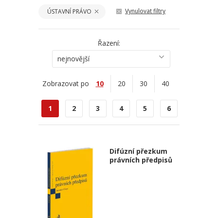
Vynulovat filtry
ÚSTAVNÍ PRÁVO
Řazení:
nejnovější
Zobrazovat po
10
20
30
40
1
2
3
4
5
6
Difúzní přezkum
právních předpisů