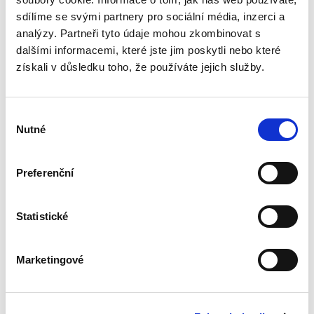
práva EU a porozumění korelaci mezi českým
sdílíme se svými partnery pro sociální média, inzerci a
právním řádem a právem EU...
analýzy. Partneři tyto údaje mohou zkombinovat s
dalšími informacemi, které jste jim poskytli nebo které
získali v důsledku toho, že používáte jejich služby.
Výklad
mezinárodních
smluv
Výběr
Nutné
souhlasu
Preferenční
Alexander J. Bělohlávek
Statistické
690,00 Kč
Nová monografie se věnuje v české literatuře
Marketingové
dosud opomíjenému výkladu mezinárodních
smluv. Kompaktní a přece čtivý výklad zevrubně
rozebírá všechny možné aspekty výkladu
mezinárodních smluv;...