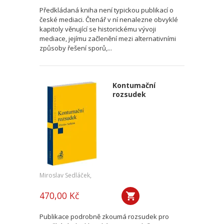
Předkládaná kniha není typickou publikací o
české mediaci. Čtenář v ní nenalezne obvyklé
kapitoly věnující se historickému vývoji
mediace, jejímu začlenění mezi alternativními
způsoby řešení sporů,...
Kontumační
rozsudek
Miroslav Sedláček,
470,00 Kč
Publikace podrobně zkoumá rozsudek pro