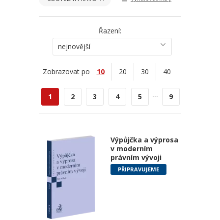
Řazení:
nejnovější
Zobrazovat po
10
20
30
40
...
1
2
3
4
5
9
Výpůjčka a výprosa
v moderním
právním vývoji
PŘIPRAVUJEME