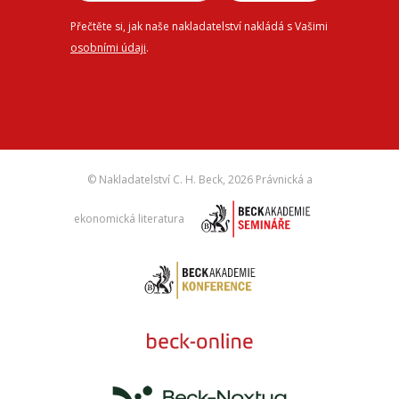
Přečtěte si, jak naše nakladatelství nakládá s Vašimi
osobními údaji
.
© Nakladatelství C. H. Beck,
2026 Právnická a
ekonomická literatura