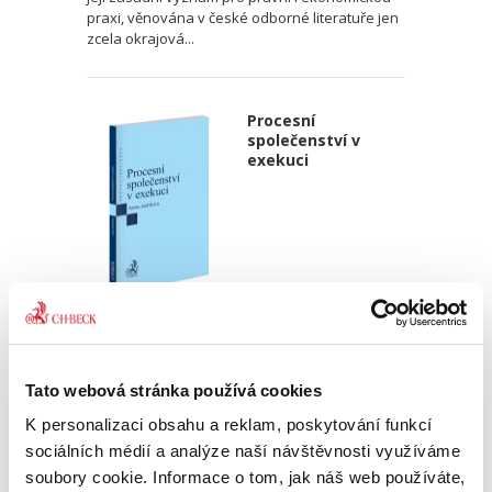
praxi, věnována v české odborné literatuře jen
zcela okrajová...
Procesní
společenství v
exekuci
Aneta Jančíková
340,00 Kč
Tato webová stránka používá cookies
Téma procesního společenství představuje v
K personalizaci obsahu a reklam, poskytování funkcí
rámci civilního procesního práva oblast s
bohatou doktrinální tradicí, zejména pokud jde
sociálních médií a analýze naší návštěvnosti využíváme
o jeho podobu v nalézacím sporném řízení.
soubory cookie. Informace o tom, jak náš web používáte,