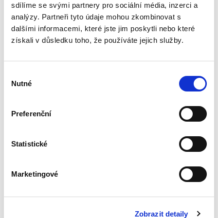
Naproti tomu jeho...
sdílíme se svými partnery pro sociální média, inzerci a
analýzy. Partneři tyto údaje mohou zkombinovat s
dalšími informacemi, které jste jim poskytli nebo které
Náhrada škody
získali v důsledku toho, že používáte jejich služby.
způsobené
zvířetem
Výběr
Nutné
souhlasu
Preferenční
Josef Bártů
390,00 Kč
Statistické
Publikace pojednává o předpokladech vzniku
povinnosti nahradit újmu způsobenou zvířetem
Marketingové
podle § 2933 až 2935 ObčZ. Nejde ale pouze o
ryzí teorii, v knize čtenář nalezne srozumitelná
řešení...
Zobrazit detaily