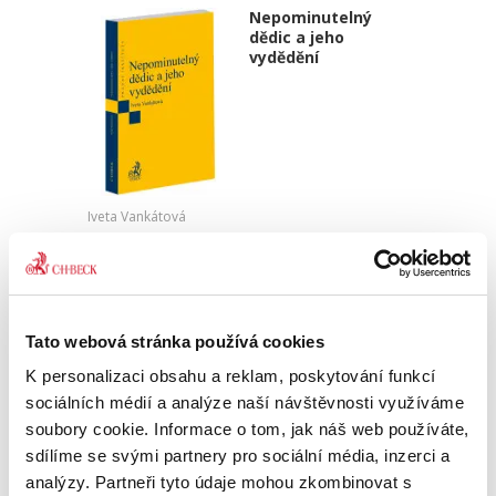
Nepominutelný
dědic a jeho
vydědění
Iveta Vankátová
340,00 Kč
Nová monografie se věnuje problematice
nepominutelného dědice, jeho vydědění a
Tato webová stránka používá cookies
opominutí, což jsou témata, která se po přijetí
nového občanského zákoníku v roce 2014 stala
K personalizaci obsahu a reklam, poskytování funkcí
mimořádně aktuální v...
sociálních médií a analýze naší návštěvnosti využíváme
soubory cookie. Informace o tom, jak náš web používáte,
sdílíme se svými partnery pro sociální média, inzerci a
Deset let účinnosti
analýzy. Partneři tyto údaje mohou zkombinovat s
občanského