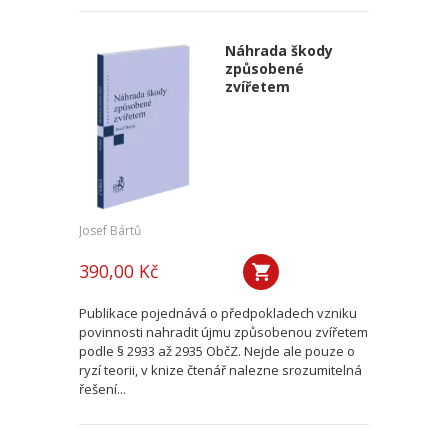
Náhrada škody
způsobené
zvířetem
Josef Bártů
390,00 Kč
Publikace pojednává o předpokladech vzniku
povinnosti nahradit újmu způsobenou zvířetem
podle § 2933 až 2935 ObčZ. Nejde ale pouze o
ryzí teorii, v knize čtenář nalezne srozumitelná
řešení...