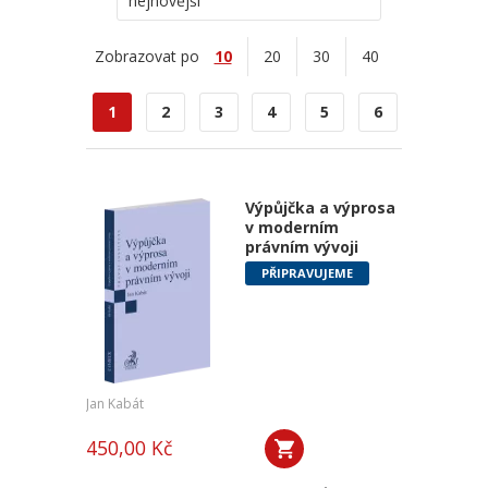
nejnovější
Zobrazovat po
10
20
30
40
1
2
3
4
5
6
Výpůjčka a výprosa
v moderním
právním vývoji
PŘIPRAVUJEME
Jan Kabát
450,00 Kč