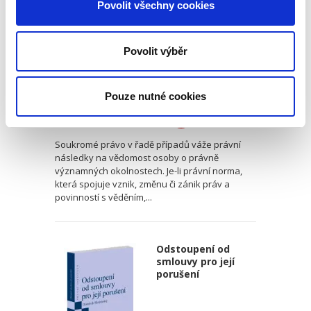
Povolit všechny cookies
právnickým
osobám
Povolit výběr
Luboš Brim
Pouze nutné cookies
370,00 Kč
Soukromé právo v řadě případů váže právní
následky na vědomost osoby o právně
významných okolnostech. Je-li právní norma,
která spojuje vznik, změnu či zánik práv a
povinností s věděním,...
Odstoupení od
smlouvy pro její
porušení