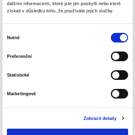
dalšími informacemi, které jste jim poskytli nebo které
zákoníku
získali v důsledku toho, že používáte jejich služby.
Výběr
Nutné
souhlasu
Renáta Šínová,
Preferenční
350,00 Kč
Kniha je sborníkem příspěvků vystupujících na
Statistické
konferenci k deseti letům účinnosti
občanského zákoníku konané v lednu 2024 na
Právnické fakultě UP v Olomouci. Jejími
Marketingové
spoluautory jsou soudci...
Zobrazit detaily
Přičitatelnost
vědění o právně
významných
okolnostech