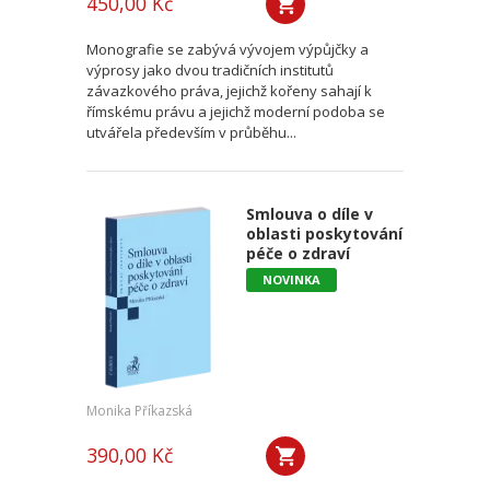
450,00 Kč
Monografie se zabývá vývojem výpůjčky a
výprosy jako dvou tradičních institutů
závazkového práva, jejichž kořeny sahají k
římskému právu a jejichž moderní podoba se
utvářela především v průběhu...
Smlouva o díle v
oblasti poskytování
péče o zdraví
NOVINKA
Monika Příkazská
390,00 Kč