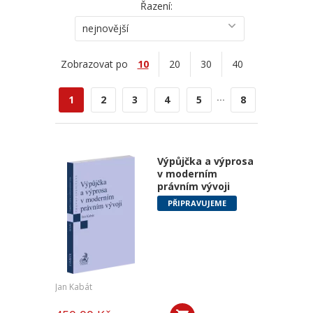
Řazení:
nejnovější
Zobrazovat po
10
20
30
40
...
1
2
3
4
5
8
Výpůjčka a výprosa
v moderním
právním vývoji
PŘIPRAVUJEME
Jan Kabát