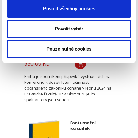
občanského
zákoníku
Povolit všechny cookies
Povolit výběr
Pouze nutné cookies
Renáta Šínová,
350,00 Kč
Kniha je sborníkem příspěvků vystupujících na
konferenci k deseti letům účinnosti
občanského zákoníku konané v lednu 2024 na
Právnické fakultě UP v Olomouci. Jejími
spoluautory jsou soudci...
Kontumační
rozsudek