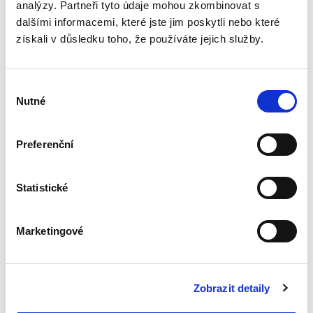
analýzy. Partneři tyto údaje mohou zkombinovat s
Nepominutelný
dalšími informacemi, které jste jim poskytli nebo které
dědic a jeho
získali v důsledku toho, že používáte jejich služby.
vydědění
Výběr
Nutné
souhlasu
Iveta Vankátová
Preferenční
340,00 Kč
Statistické
Nová monografie se věnuje problematice
nepominutelného dědice, jeho vydědění a
opominutí, což jsou témata, která se po přijetí
Marketingové
nového občanského zákoníku v roce 2014 stala
mimořádně aktuální v...
Zobrazit detaily
Deset let účinnosti