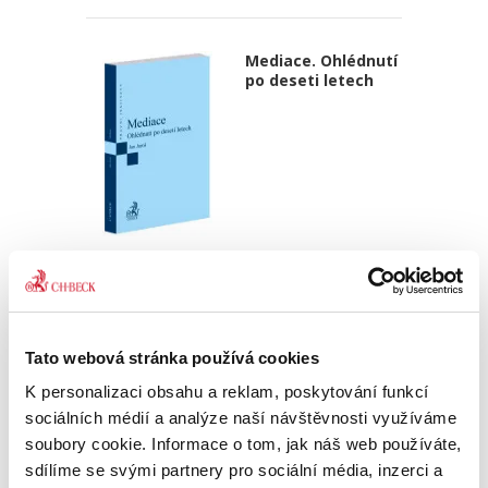
Mediace. Ohlédnutí
po deseti letech
Jan Jaroš
470,00 Kč
Předkládaná kniha není typickou publikací o
Tato webová stránka používá cookies
české mediaci. Čtenář v ní nenalezne obvyklé
kapitoly věnující se historickému vývoji
K personalizaci obsahu a reklam, poskytování funkcí
mediace, jejímu začlenění mezi alternativními
sociálních médií a analýze naší návštěvnosti využíváme
způsoby řešení sporů,...
soubory cookie. Informace o tom, jak náš web používáte,
sdílíme se svými partnery pro sociální média, inzerci a