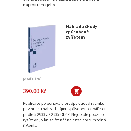
Naproti tomu jeho...
Náhrada škody
způsobené
zvířetem
Josef Bártů
390,00 Kč
Publikace pojednává o předpokladech vzniku
povinnosti nahradit újmu způsobenou zvířetem
podle § 2933 až 2935 ObčZ. Nejde ale pouze o
ryzí teorii, v knize čtenář nalezne srozumitelná
řešení...