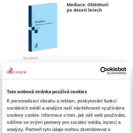
Mediace. Ohlédnutí
po deseti letech
Jan Jaroš
470,00 Kč
Předkládaná kniha není typickou publikací o
české mediaci. Čtenář v ní nenalezne obvyklé
Tato webová stránka používá cookies
kapitoly věnující se historickému vývoji
mediace, jejímu začlenění mezi alternativními
K personalizaci obsahu a reklam, poskytování funkcí
způsoby řešení sporů,...
sociálních médií a analýze naší návštěvnosti využíváme
soubory cookie. Informace o tom, jak náš web používáte,
sdílíme se svými partnery pro sociální média, inzerci a
Nepominutelný
analýzy. Partneři tyto údaje mohou zkombinovat s
dědic a jeho