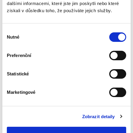
dalšími informacemi, které jste jim poskytli nebo které
vydědění
získali v důsledku toho, že používáte jejich služby.
Výběr
Nutné
souhlasu
Iveta Vankátová
Preferenční
340,00 Kč
Nová monografie se věnuje problematice
Statistické
nepominutelného dědice, jeho vydědění a
opominutí, což jsou témata, která se po přijetí
nového občanského zákoníku v roce 2014 stala
Marketingové
mimořádně aktuální v...
Zobrazit detaily
Deset let účinnosti
občanského
zákoníku