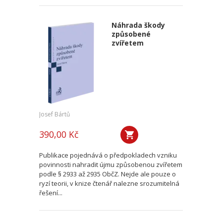
Náhrada škody
způsobené
zvířetem
Josef Bártů
390,00 Kč
Publikace pojednává o předpokladech vzniku
povinnosti nahradit újmu způsobenou zvířetem
podle § 2933 až 2935 ObčZ. Nejde ale pouze o
ryzí teorii, v knize čtenář nalezne srozumitelná
řešení...