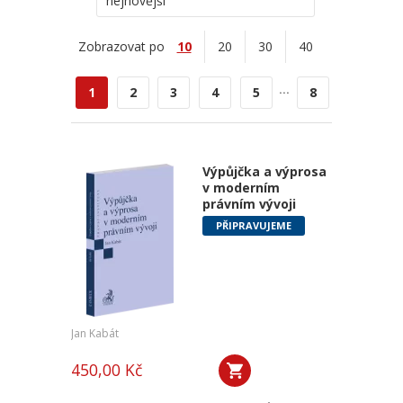
nejnovější
Zobrazovat po
10
20
30
40
...
1
2
3
4
5
8
Výpůjčka a výprosa
v moderním
právním vývoji
PŘIPRAVUJEME
Jan Kabát
450,00 Kč