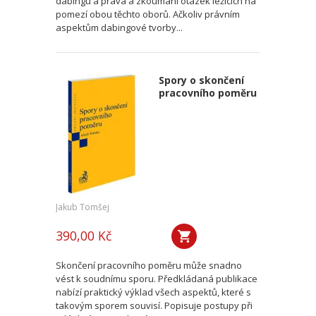
dabingu a práva a zkoumání otázek ležících na
pomezí obou těchto oborů. Ačkoliv právním
aspektům dabingové tvorby...
Spory o skončení
pracovního poměru
Jakub Tomšej
390,00 Kč
Skončení pracovního poměru může snadno
vést k soudnímu sporu. Předkládaná publikace
nabízí praktický výklad všech aspektů, které s
takovým sporem souvisí. Popisuje postupy při