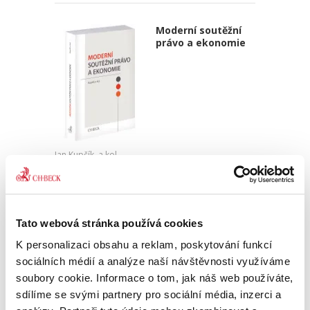
Moderní soutěžní
právo a ekonomie
Jan Kupčík
,
a kol.
1 490,00 Kč
Publikace Moderní soutěžní právo a ekonomie
Tato webová stránka používá cookies
kombinuje právní a ekonomický pohled na
zásadní otázky dneška v oblasti hospodářské
K personalizaci obsahu a reklam, poskytování funkcí
soutěže. Kniha přináší komplexní a detailní
sociálních médií a analýze naší návštěvnosti využíváme
rozbor témat, na která...
soubory cookie. Informace o tom, jak náš web používáte,
sdílíme se svými partnery pro sociální média, inzerci a