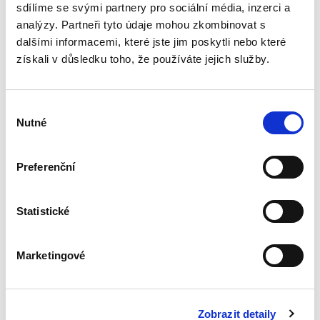
zdánlivém a neplatném...
sdílíme se svými partnery pro sociální média, inzerci a
analýzy. Partneři tyto údaje mohou zkombinovat s
dalšími informacemi, které jste jim poskytli nebo které
Výklad
získali v důsledku toho, že používáte jejich služby.
mezinárodních
smluv
Výběr
Nutné
souhlasu
Preferenční
Alexander J. Bělohlávek
690,00 Kč
Statistické
Nová monografie se věnuje v české literatuře
dosud opomíjenému výkladu mezinárodních
Marketingové
smluv. Kompaktní a přece čtivý výklad zevrubně
rozebírá všechny možné aspekty výkladu
mezinárodních smluv;...
Zobrazit detaily