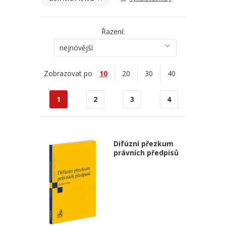
Řazení:
nejnovější
Zobrazovat po
10
20
30
40
1
2
3
4
Difúzní přezkum
právních předpisů