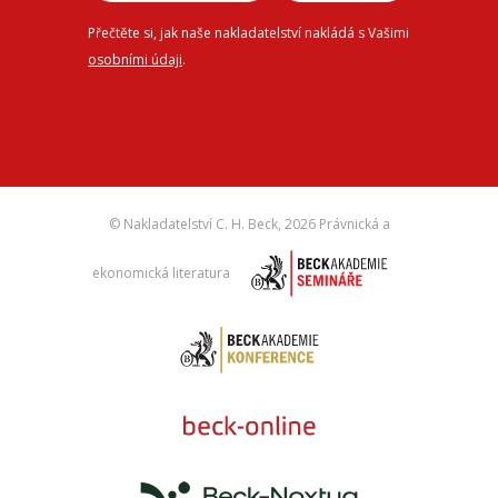
Přečtěte si, jak naše nakladatelství nakládá s Vašimi
osobními údaji
.
© Nakladatelství C. H. Beck,
2026 Právnická a
ekonomická literatura