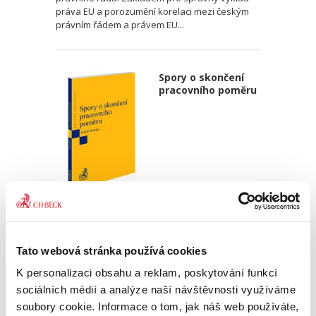
práva EU a porozumění korelaci mezi českým
právním řádem a právem EU...
Spory o skončení
pracovního poměru
Jakub Tomšej
390,00 Kč
Tato webová stránka používá cookies
Skončení pracovního poměru může snadno
K personalizaci obsahu a reklam, poskytování funkcí
vést k soudnímu sporu. Předkládaná publikace
nabízí praktický výklad všech aspektů, které s
sociálních médií a analýze naší návštěvnosti využíváme
takovým sporem souvisí. Popisuje postupy při
soubory cookie. Informace o tom, jak náš web používáte,