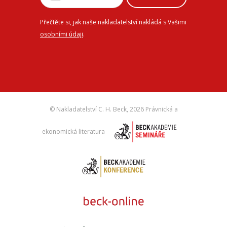
Přečtěte si, jak naše nakladatelství nakládá s Vašimi
osobními údaji
.
© Nakladatelství C. H. Beck,
2026 Právnická a
ekonomická literatura