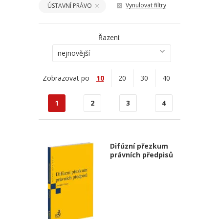
Vynulovat filtry
ÚSTAVNÍ PRÁVO
Řazení:
nejnovější
Zobrazovat po
10
20
30
40
1
2
3
4
Difúzní přezkum
právních předpisů