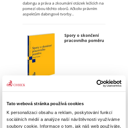
dabingu a práva a zkoumání otázek ležících na
pomezí obou těchto oborů. Ačkoliv právním
aspektům dabingové tvorby...
Spory o skončení
pracovního poměru
Jakub Tomšej
390,00 Kč
Tato webová stránka používá cookies
Skončení pracovního poměru může snadno
K personalizaci obsahu a reklam, poskytování funkcí
vést k soudnímu sporu. Předkládaná publikace
sociálních médií a analýze naší návštěvnosti využíváme
nabízí praktický výklad všech aspektů, které s
soubory cookie. Informace o tom, jak náš web používáte,
takovým sporem souvisí. Popisuje postupy při