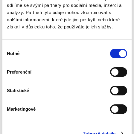
zdánlivém a neplatném...
sdílíme se svými partnery pro sociální média, inzerci a
analýzy. Partneři tyto údaje mohou zkombinovat s
dalšími informacemi, které jste jim poskytli nebo které
Výklad
získali v důsledku toho, že používáte jejich služby.
mezinárodních
smluv
Výběr
Nutné
souhlasu
Preferenční
Alexander J. Bělohlávek
Statistické
690,00 Kč
Nová monografie se věnuje v české literatuře
Marketingové
dosud opomíjenému výkladu mezinárodních
smluv. Kompaktní a přece čtivý výklad zevrubně
rozebírá všechny možné aspekty výkladu
mezinárodních smluv;...
Zobrazit detaily