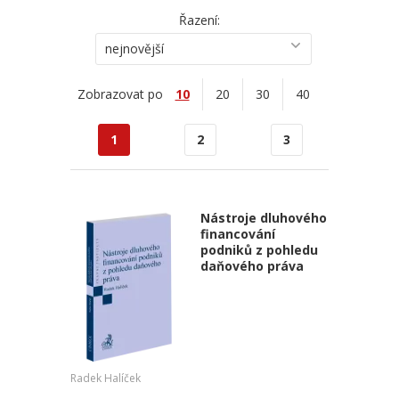
Řazení:
nejnovější
Zobrazovat po
10
20
30
40
1
2
3
Nástroje dluhového
financování
podniků z pohledu
daňového práva
Radek Halíček