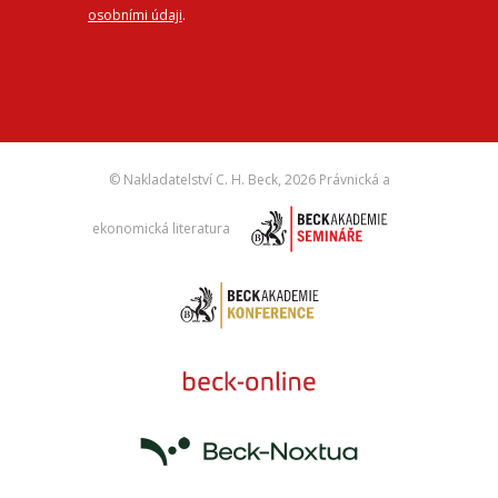
osobními údaji
.
© Nakladatelství C. H. Beck,
2026 Právnická a
ekonomická literatura