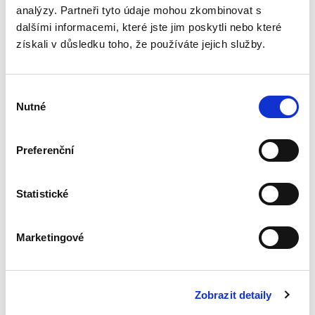
analýzy. Partneři tyto údaje mohou zkombinovat s
Postavení
dalšími informacemi, které jste jim poskytli nebo které
zaměstnance v
získali v důsledku toho, že používáte jejich služby.
měnícím se světě
závislé práce se
zaměřením na
digitální platformy
Výběr
Nutné
souhlasu
Preferenční
Matěj Tkadlec
370,00 Kč
Statistické
Digitalizace a mobilní aplikace jsou jedním z
největších hybatelů všedního života každého z
nás. Vliv těchto fenoménů je nepopíratelný a
Marketingové
oba zásadním způsobem změnily naše návyky,
modely chování i...
Zobrazit detaily
Zánik odpovědnosti