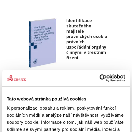
Identifikace
skutečného
majitele
právnických osob a
právních
uspořádání orgány
činnými v trestním
řízení
David Svoboda
390,00 Kč
Kniha se věnuje tématu identifikace
Tato webová stránka používá cookies
skutečného majitele právnických osob a dalších
K personalizaci obsahu a reklam, poskytování funkcí
právních uspořádání – zejména svěřenských
fondů z pohledu orgánů činných v trestním
sociálních médií a analýze naší návštěvnosti využíváme
řízení. Přestože je...
soubory cookie. Informace o tom, jak náš web používáte,
sdílíme se svými partnery pro sociální média, inzerci a