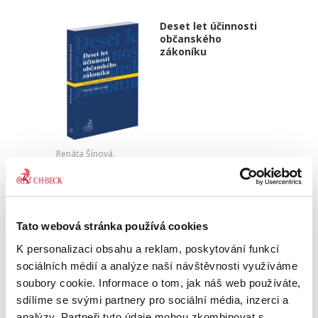
Deset let účinnosti
občanského
zákoníku
Renáta Šínová,
350,00 Kč
Kniha je sborníkem příspěvků vystupujících na
konferenci k deseti letům účinnosti
Tato webová stránka používá cookies
občanského zákoníku konané v lednu 2024 na
K personalizaci obsahu a reklam, poskytování funkcí
Právnické fakultě UP v Olomouci. Jejími
sociálních médií a analýze naší návštěvnosti využíváme
spoluautory jsou soudci...
soubory cookie. Informace o tom, jak náš web používáte,
sdílíme se svými partnery pro sociální média, inzerci a
analýzy. Partneři tyto údaje mohou zkombinovat s