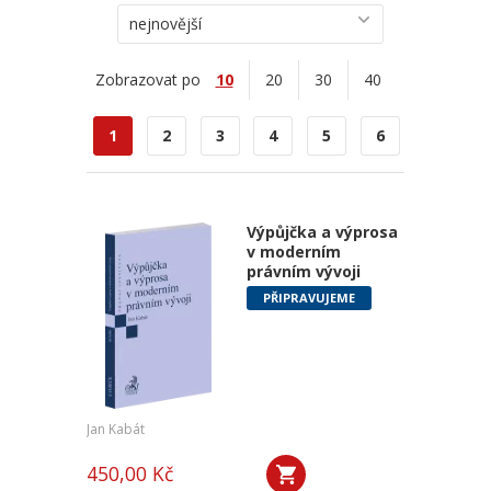
nejnovější
Zobrazovat po
10
20
30
40
1
2
3
4
5
6
Výpůjčka a výprosa
v moderním
právním vývoji
PŘIPRAVUJEME
Jan Kabát
450,00 Kč