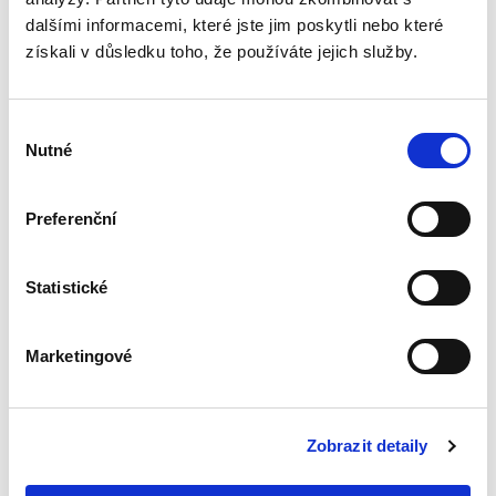
Přičitatelnost
vědění o právně
dalšími informacemi, které jste jim poskytli nebo které
významných
získali v důsledku toho, že používáte jejich služby.
okolnostech
právnickým
osobám
Výběr
Nutné
souhlasu
Luboš Brim
Preferenční
370,00 Kč
Statistické
Soukromé právo v řadě případů váže právní
následky na vědomost osoby o právně
významných okolnostech. Je-li právní norma,
která spojuje vznik, změnu či zánik práv a
Marketingové
povinností s věděním,...
Zobrazit detaily
Odstoupení od
smlouvy pro její