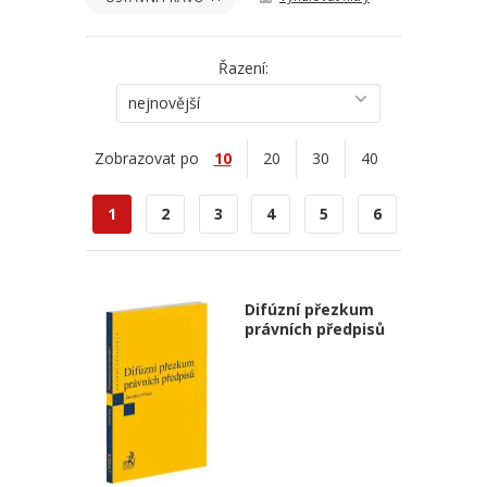
Řazení:
nejnovější
Zobrazovat po
10
20
30
40
1
2
3
4
5
6
Difúzní přezkum
právních předpisů