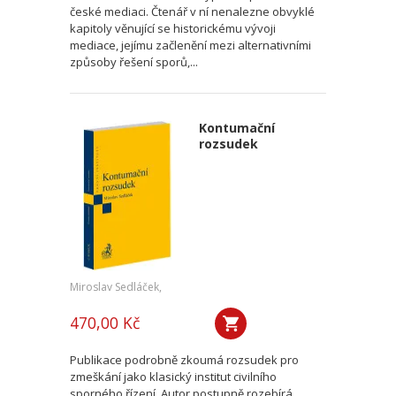
české mediaci. Čtenář v ní nenalezne obvyklé
kapitoly věnující se historickému vývoji
mediace, jejímu začlenění mezi alternativními
způsoby řešení sporů,...
Kontumační
rozsudek
Miroslav Sedláček,
470,00 Kč
Publikace podrobně zkoumá rozsudek pro
zmeškání jako klasický institut civilního
sporného řízení. Autor postupně rozebírá