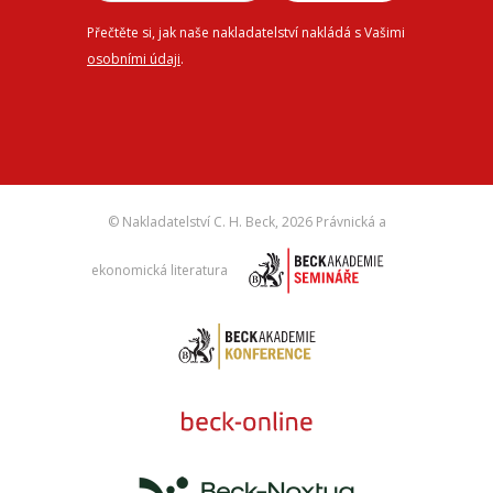
Přečtěte si, jak naše nakladatelství nakládá s Vašimi
osobními údaji
.
© Nakladatelství C. H. Beck,
2026 Právnická a
ekonomická literatura