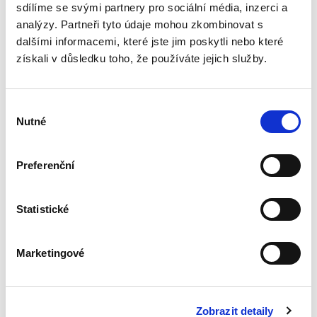
právním řádem a právem EU...
sdílíme se svými partnery pro sociální média, inzerci a
analýzy. Partneři tyto údaje mohou zkombinovat s
dalšími informacemi, které jste jim poskytli nebo které
Spory o skončení
získali v důsledku toho, že používáte jejich služby.
pracovního poměru
Výběr
Nutné
souhlasu
Preferenční
Jakub Tomšej
390,00 Kč
Statistické
Skončení pracovního poměru může snadno
vést k soudnímu sporu. Předkládaná publikace
Marketingové
nabízí praktický výklad všech aspektů, které s
takovým sporem souvisí. Popisuje postupy při
zdánlivém a neplatném...
Zobrazit detaily