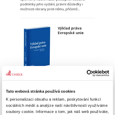
podmínky jeho vydání, právní důsledky i
možnosti obrany proti němu, přičemž...
Výklad práva
Evropské unie
Alexander J. Bělohlávek
,
Jan Šamlot
890,00 Kč
Tato webová stránka používá cookies
Právo Evropské unie v dnešní době významně
K personalizaci obsahu a reklam, poskytování funkcí
ovlivňuje bezmála všechna odvětví českého
právního řádu. Základem pro správný výklad
sociálních médií a analýze naší návštěvnosti využíváme
práva EU a porozumění korelaci mezi českým
soubory cookie. Informace o tom, jak náš web používáte,