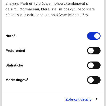
analýzy. Partneři tyto údaje mohou zkombinovat s
Výklad práva
dalšími informacemi, které jste jim poskytli nebo které
Evropské unie
získali v důsledku toho, že používáte jejich služby.
Výběr
Nutné
souhlasu
Preferenční
Alexander J. Bělohlávek
,
Jan Šamlot
890,00 Kč
Statistické
Právo Evropské unie v dnešní době významně
ovlivňuje bezmála všechna odvětví českého
právního řádu. Základem pro správný výklad
Marketingové
práva EU a porozumění korelaci mezi českým
právním řádem a právem EU...
Zobrazit detaily
Spory o skončení