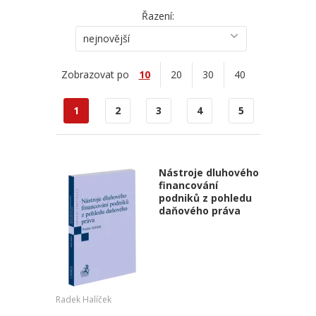
Řazení:
nejnovější
Zobrazovat po
10
20
30
40
1
2
3
4
5
Nástroje dluhového
financování
podniků z pohledu
daňového práva
Radek Halíček