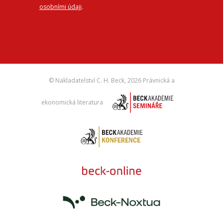
osobními údaji
.
© Nakladatelství C. H. Beck,
2026 Právnická a
ekonomická literatura