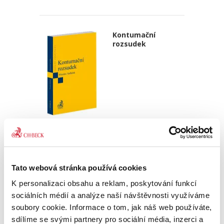
Kontumační
rozsudek
Miroslav Sedláček,
470,00 Kč
Publikace podrobně zkoumá rozsudek pro
Tato webová stránka používá cookies
zmeškání jako klasický institut civilního
K personalizaci obsahu a reklam, poskytování funkcí
sporného řízení. Autor postupně rozebírá
podmínky jeho vydání, právní důsledky i
sociálních médií a analýze naší návštěvnosti využíváme
možnosti obrany proti němu, přičemž...
soubory cookie. Informace o tom, jak náš web používáte,
sdílíme se svými partnery pro sociální média, inzerci a