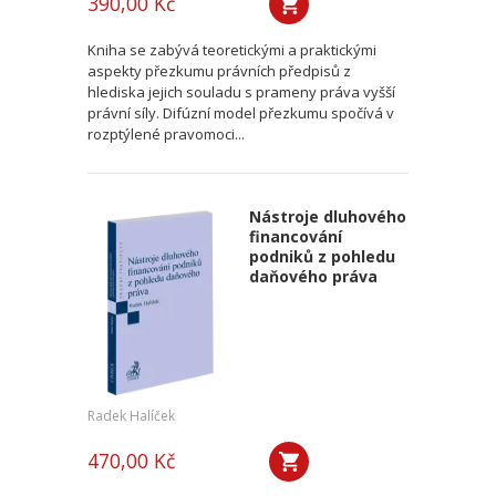
390,00 Kč
Kniha se zabývá teoretickými a praktickými
aspekty přezkumu právních předpisů z
hlediska jejich souladu s prameny práva vyšší
právní síly. Difúzní model přezkumu spočívá v
rozptýlené pravomoci...
Nástroje dluhového
financování
podniků z pohledu
daňového práva
Radek Halíček
470,00 Kč