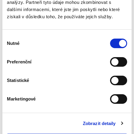
analýzy. Partneři tyto údaje mohou zkombinovat s
Identifikace
dalšími informacemi, které jste jim poskytli nebo které
skutečného
získali v důsledku toho, že používáte jejich služby.
majitele
právnických osob a
právních
uspořádání orgány
Výběr
činnými v trestním
Nutné
řízení
souhlasu
David Svoboda
Preferenční
390,00 Kč
Statistické
Kniha se věnuje tématu identifikace
skutečného majitele právnických osob a dalších
právních uspořádání – zejména svěřenských
Marketingové
fondů z pohledu orgánů činných v trestním
řízení. Přestože je...
Zobrazit detaily
Moderní soutěžní