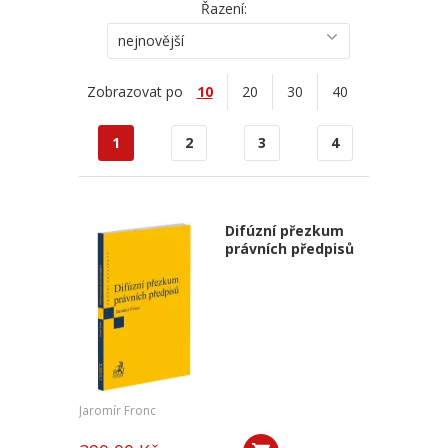
Řazení:
nejnovější
Zobrazovat po
10
20
30
40
1
2
3
4
Difúzní přezkum
právních předpisů
Jaromír Fronc