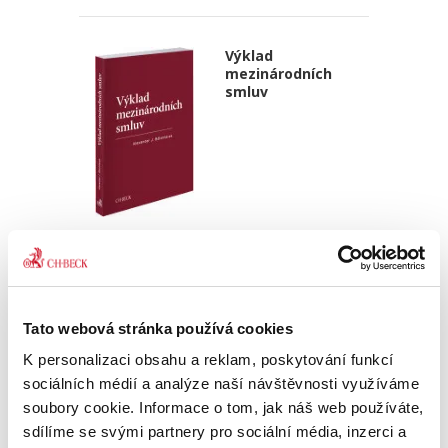
Výklad
mezinárodních
smluv
Alexander J. Bělohlávek
690,00 Kč
Nová monografie se věnuje v české literatuře
Tato webová stránka používá cookies
dosud opomíjenému výkladu mezinárodních
smluv. Kompaktní a přece čtivý výklad zevrubně
K personalizaci obsahu a reklam, poskytování funkcí
rozebírá všechny možné aspekty výkladu
sociálních médií a analýze naší návštěvnosti využíváme
mezinárodních smluv;...
soubory cookie. Informace o tom, jak náš web používáte,
sdílíme se svými partnery pro sociální média, inzerci a