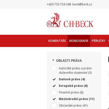
+420 733 734 348
beck@beck.cz
KOMENTÁŘE
MONOGRAFIE
PŘÍRUČKY
OBLASTI PRÁVA
Autorské právo a právo
duševního vlastnictví
(3)
Daňové právo
(4)
Evropské právo
(8)
Finanční právo
(8)
Mezinárodní právo
(11)
Občanské právo
(41)