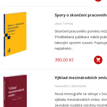
Spory o skončení pracovní
Jakub Tomšej
Skončení pracovního poměru můž
Předkládaná publikace nabízí prak
takovým sporem souvisí. Popisuje
neplatném...
390,00 Kč
Výklad mezinárodních sml
Alexander J. Bělohlávek
Nová monografie se věnuje v čes
výkladu mezinárodních smluv. Kom
zevrubně rozebírá všechny možné