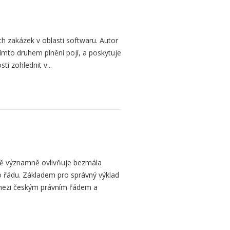
h zakázek v oblasti softwaru. Autor
 tímto druhem plnění pojí, a poskytuje
ti zohlednit v...
bě významně ovlivňuje bezmála
 řádu. Základem pro správný výklad
mezi českým právním řádem a