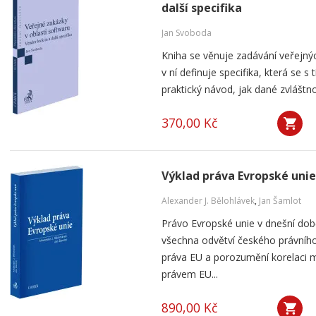
další specifika
Jan Svoboda
Kniha se věnuje zadávání veřejnýc
v ní definuje specifika, která se s
praktický návod, jak dané zvláštnos
370,00 Kč
Výklad práva Evropské unie
Alexander J. Bělohlávek
,
Jan Šamlot
Právo Evropské unie v dnešní do
všechna odvětví českého právního
práva EU a porozumění korelaci 
právem EU...
890,00 Kč