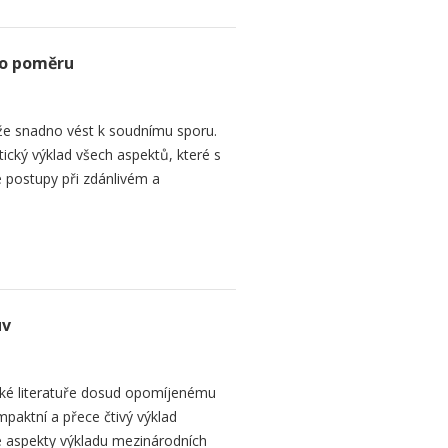
ho poměru
e snadno vést k soudnímu sporu.
tický výklad všech aspektů, které s
 postupy při zdánlivém a
uv
ké literatuře dosud opomíjenému
paktní a přece čtivý výklad
 aspekty výkladu mezinárodních