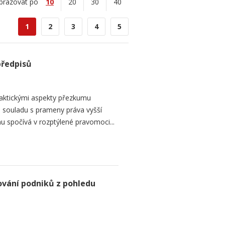
brazovat po
10
20
30
40
1
2
3
4
5
předpisů
raktickými aspekty přezkumu
ch souladu s prameny práva vyšší
mu spočívá v rozptýlené pravomoci...
ování podniků z pohledu