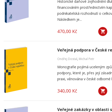
Historické daňové zvýhodnění dlu
financováním prostřednictvím kap
podnikatelská rozhodnutí o celkov
Následkem je...
470,00 Kč
Veřejná podpora v České r
Ondřej Dostal
,
Michal Petr
Monografie pojímá uceleným způ
podpory, které je, přes její zása
praxi, věnována v české odborné li
340,00 Kč
Veřejné zakázky v oblasti 