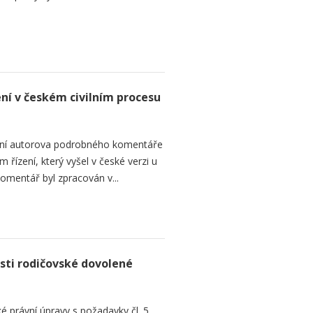
ení v českém civilním procesu
ání autorova podrobného komentáře
 řízení, který vyšel v české verzi u
omentář byl zpracován v...
sti rodičovské dovolené
é právní úpravy s požadavky čl. 5