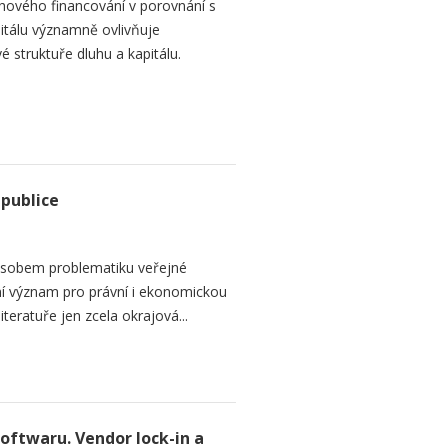
hového financování v porovnání s
itálu významně ovlivňuje
é struktuře dluhu a kapitálu.
epublice
sobem problematiku veřejné
dní význam pro právní i ekonomickou
teratuře jen zcela okrajová...
softwaru. Vendor lock-in a