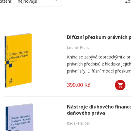
Řazení:
nejnovější
Zo
Difúzní přezkum právních 
Jaromír Fronc
Kniha se zabývá teoretickými a p
právních předpisů z hlediska jeji
právní síly. Difúzní model přezku
390,00 Kč
Nástroje dluhového financ
daňového práva
Radek Halíček