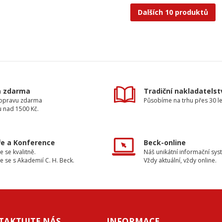
Dalších 10 produktů
a zdarma
Tradiční nakladatelst
dopravu zdarma
Působíme na trhu přes 30 le
u nad 1500 Kč.
e a Konference
Beck-online
e se kvalitně.
Náš unikátní informační sys
e se s Akademií C. H. Beck.
Vždy aktuální, vždy online.
TAKTUJTE NÁS
INFORMACE