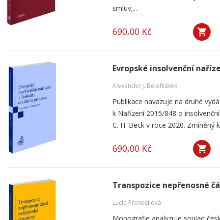
smluv;...
690,00 Kč
Evropské insolvenční naříz
Alexander J. Bělohlávek
Publikace navazuje na druhé vyd
k Nařízení 2015/848 o insolvenčním
C. H. Beck v roce 2020. Zmíněný k
690,00 Kč
Transpozice nepřenosné čá
Lucie Přenosilová
Monografie analyzuje soulad česk