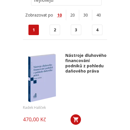
nejnovější
Zobrazovat po
10
20
30
40
1
2
3
4
Nástroje dluhového
financování
podniků z pohledu
daňového práva
Radek Halíček
470,00 Kč