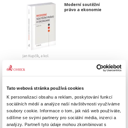
Moderní soutěžní
právo a ekonomie
Jan Kupčík
,
a kol.
1 490,00 Kč
Publikace Moderní soutěžní právo a ekonomie
kombinuje právní a ekonomický pohled na
Tato webová stránka používá cookies
zásadní otázky dneška v oblasti hospodářské
soutěže. Kniha přináší komplexní a detailní
K personalizaci obsahu a reklam, poskytování funkcí
rozbor témat, na která...
sociálních médií a analýze naší návštěvnosti využíváme
soubory cookie. Informace o tom, jak náš web používáte,
sdílíme se svými partnery pro sociální média, inzerci a
Zánik odpovědnosti
analýzy. Partneři tyto údaje mohou zkombinovat s
za přestupek