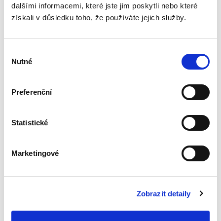
dalšími informacemi, které jste jim poskytli nebo které
získali v důsledku toho, že používáte jejich služby.
Výběr
Nutné
souhlasu
Tomáš Grygar
Preferenční
550,00 Kč
Publikace je primárně určena odborníkům z řad
Statistické
správněprávní teorie a praxe, zejména
advokátům, akademikům, soudcům správních
soudů nebo pracovníkům správních úřadů
Marketingové
všech druhů a stupňů. Představuje...
Zobrazit detaily
Právní regulace
kybernetické
bezpečnosti a její
meze