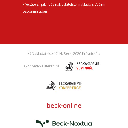
Přečtěte si, jak naše nakladatelství nakládá s Vašimi
osobními údaji
.
© Nakladatelství C. H. Beck,
2026 Právnická a
ekonomická literatura