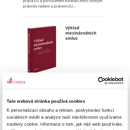
práva EU a porozumění korelaci mezi českým
právním řádem a právem EU...
Výklad
mezinárodních
smluv
Alexander J. Bělohlávek
690,00 Kč
Tato webová stránka používá cookies
Nová monografie se věnuje v české literatuře
dosud opomíjenému výkladu mezinárodních
K personalizaci obsahu a reklam, poskytování funkcí
smluv. Kompaktní a přece čtivý výklad zevrubně
sociálních médií a analýze naší návštěvnosti využíváme
rozebírá všechny možné aspekty výkladu
soubory cookie. Informace o tom, jak náš web používáte,
mezinárodních smluv;...