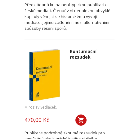
Předkládaná kniha není typickou publikací o
české mediaci. Čtenář v ní nenalezne obvyklé
kapitoly věnující se historickému vývoji
mediace, jejímu začlenění mezi alternativními
způsoby řešení sporů,...
Kontumační
rozsudek
Miroslav Sedláček,
470,00 Kč
Publikace podrobně zkoumá rozsudek pro
zmeškání jako klasický institut civilního