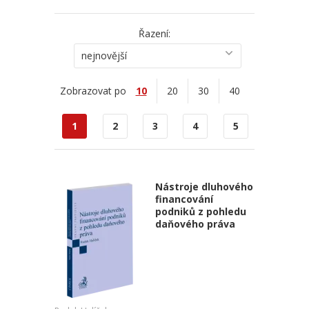
Řazení:
nejnovější
Zobrazovat po
10
20
30
40
1
2
3
4
5
Nástroje dluhového
financování
podniků z pohledu
daňového práva