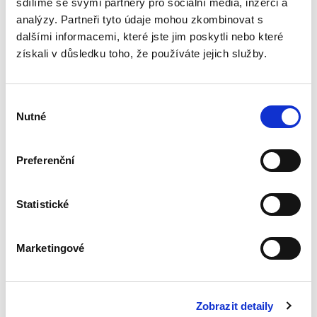
sdílíme se svými partnery pro sociální média, inzerci a
analýzy. Partneři tyto údaje mohou zkombinovat s
dalšími informacemi, které jste jim poskytli nebo které
Evropské
získali v důsledku toho, že používáte jejich služby.
insolvenční nařízení
v českém civilním
procesu
Výběr
Nutné
souhlasu
Preferenční
Alexander J. Bělohlávek
690,00 Kč
Statistické
Publikace navazuje na druhé vydání autorova
podrobného komentáře k Nařízení 2015/848 o
Marketingové
insolvenčním řízení, který vyšel v české verzi u
C. H. Beck v roce 2020. Zmíněný komentář byl
zpracován v...
Zobrazit detaily