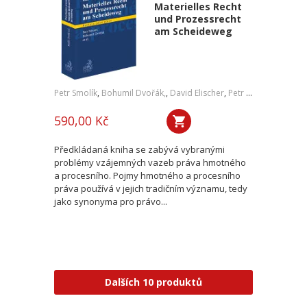
Materielles Recht
und Prozessrecht
am Scheideweg
Petr Smolík
,
Bohumil Dvořák,
,
David Elischer
,
Petr Lavický
,
Tomáš 
590,00 Kč
Předkládaná kniha se zabývá vybranými
problémy vzájemných vazeb práva hmotného
a procesního. Pojmy hmotného a procesního
práva používá v jejich tradičním významu, tedy
jako synonyma pro právo...
Dalších 10 produktů