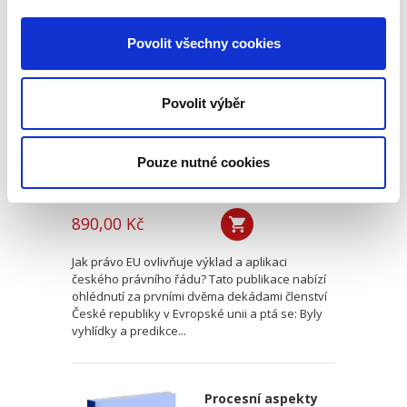
Dvacet let
vnitrostátní
Povolit všechny cookies
aplikace práva EU
Povolit výběr
Pouze nutné cookies
Michal Bobek
,
Petr Bříza
,
Pavlína Hubková
890,00 Kč
Jak právo EU ovlivňuje výklad a aplikaci
českého právního řádu? Tato publikace nabízí
ohlédnutí za prvními dvěma dekádami členství
České republiky v Evropské unii a ptá se: Byly
vyhlídky a predikce...
Procesní aspekty