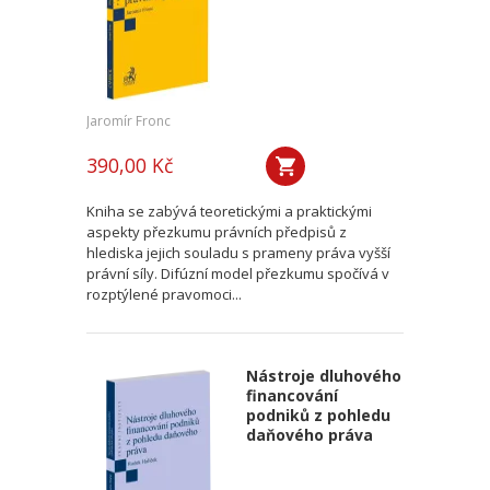
Jaromír Fronc
390,00 Kč
Kniha se zabývá teoretickými a praktickými
aspekty přezkumu právních předpisů z
hlediska jejich souladu s prameny práva vyšší
právní síly. Difúzní model přezkumu spočívá v
rozptýlené pravomoci...
Nástroje dluhového
financování
podniků z pohledu
daňového práva