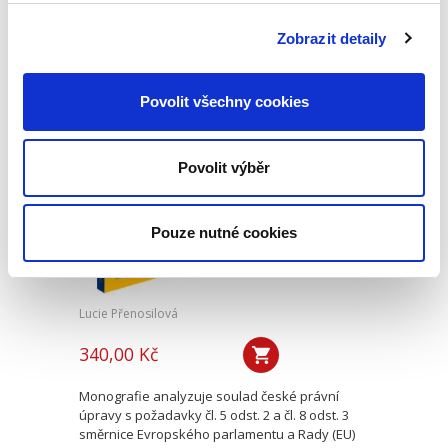
podrobného komentáře k Nařízení 2015/848 o
insolvenčním řízení, který vyšel v české verzi u
Zobrazit detaily
C. H. Beck v roce 2020. Zmíněný komentář byl
zpracován v...
Povolit všechny cookies
Transpozice
nepřenosné části
Povolit výběr
rodičovské
dovolené
Pouze nutné cookies
Lucie Přenosilová
340,00 Kč
Monografie analyzuje soulad české právní
úpravy s požadavky čl. 5 odst. 2 a čl. 8 odst. 3
směrnice Evropského parlamentu a Rady (EU)