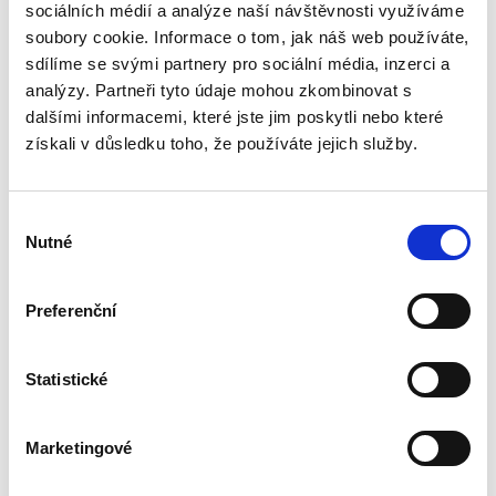
sociálních médií a analýze naší návštěvnosti využíváme
Skončení pracovního poměru může snadno
soubory cookie. Informace o tom, jak náš web používáte,
vést k soudnímu sporu. Předkládaná publikace
nabízí praktický výklad všech aspektů, které s
sdílíme se svými partnery pro sociální média, inzerci a
takovým sporem souvisí. Popisuje postupy při
analýzy. Partneři tyto údaje mohou zkombinovat s
zdánlivém a neplatném...
dalšími informacemi, které jste jim poskytli nebo které
získali v důsledku toho, že používáte jejich služby.
Evropské
insolvenční nařízení
Výběr
v českém civilním
Nutné
procesu
souhlasu
Preferenční
Statistické
Alexander J. Bělohlávek
690,00 Kč
Marketingové
Publikace navazuje na druhé vydání autorova