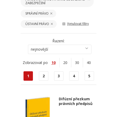
ZABEZPEČENÍ
SPRÁVNÍ PRÁVO
Vynulovat filtry
ÚSTAVNÍ PRÁVO
Řazení:
nejnovější
Zobrazovat po
10
20
30
40
1
2
3
4
5
Difúzní přezkum
právních předpisů