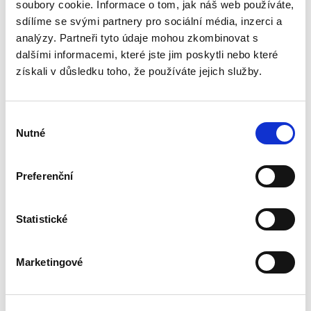
její zásadní význam pro právní i ekonomickou
soubory cookie. Informace o tom, jak náš web používáte,
praxi, věnována v české odborné literatuře jen
sdílíme se svými partnery pro sociální média, inzerci a
zcela okrajová...
analýzy. Partneři tyto údaje mohou zkombinovat s
dalšími informacemi, které jste jim poskytli nebo které
získali v důsledku toho, že používáte jejich služby.
Náhrada škody
způsobené
zvířetem
Výběr
Nutné
souhlasu
Preferenční
Josef Bártů
Statistické
390,00 Kč
Publikace pojednává o předpokladech vzniku
Marketingové
povinnosti nahradit újmu způsobenou zvířetem
podle § 2933 až 2935 ObčZ. Nejde ale pouze o
ryzí teorii, v knize čtenář nalezne srozumitelná