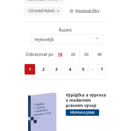
Vynulovat filtry
ÚSTAVNÍ PRÁVO
Řazení:
nejnovější
Zobrazovat po
10
20
30
40
...
1
2
3
4
5
7
Výpůjčka a výprosa
v moderním
právním vývoji
PŘIPRAVUJEME