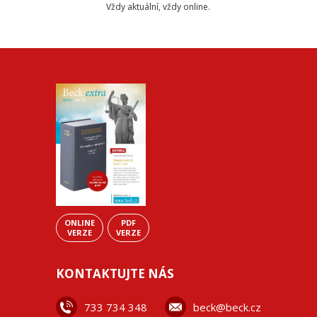
Vždy aktuální, vždy online.
ONLINE
PDF
VERZE
VERZE
KONTAKTUJTE NÁS
733 734 348
beck@beck.cz