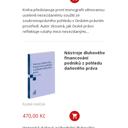
Kniha představuje první monografii věnovanou
uceleně nesezdanému soužití ze
soukromoprávního pohledu v českém právním
prostředí. Autor zkoumá, jak české právo
reflektuje vztahy mezi nesezdanými,...
Nástroje dluhového
financování
podniků z pohledu
daňového práva
Radek Halíček
470,00 Kč
Historické daňové zvýhodnění dluhového