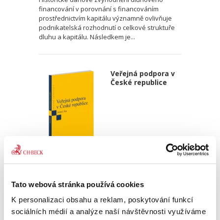
financování v porovnání s financováním
prostřednictvím kapitálu významně ovlivňuje
podnikatelská rozhodnutí o celkové struktuře
dluhu a kapitálu. Následkem je...
Veřejná podpora v
České republice
Ondřej Dostal
,
Michal Petr
340,00 Kč
Tato webová stránka používá cookies
K personalizaci obsahu a reklam, poskytování funkcí
Monografie pojímá uceleným způsobem
sociálních médií a analýze naší návštěvnosti využíváme
problematiku veřejné podpory, které je, přes