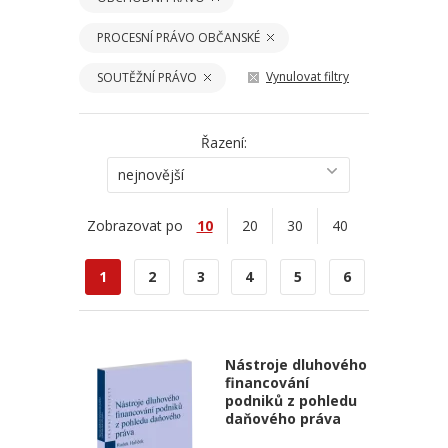
PROCESNÍ PRÁVO OBČANSKÉ
Vynulovat filtry
SOUTĚŽNÍ PRÁVO
Řazení:
nejnovější
Zobrazovat po
10
20
30
40
1
2
3
4
5
6
Nástroje dluhového
financování
podniků z pohledu
daňového práva