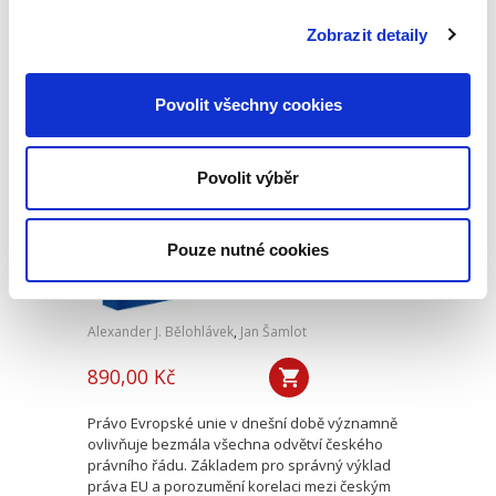
otázky role, prostředků kontroly a hranic
působnosti kontrolního orgánu akciové
Zobrazit detaily
společnost jako řídicí osoby,...
Povolit všechny cookies
Výklad práva
Evropské unie
Povolit výběr
Pouze nutné cookies
Alexander J. Bělohlávek
,
Jan Šamlot
890,00 Kč
Právo Evropské unie v dnešní době významně
ovlivňuje bezmála všechna odvětví českého
právního řádu. Základem pro správný výklad
práva EU a porozumění korelaci mezi českým